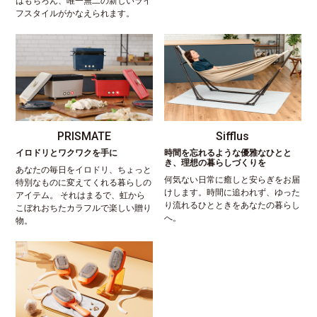
はもちろん、唯一無二の新しいライ
フスタイルがかなえられます。
PRISMATE
Sifflus
イロドリとワクワクを手に
時間を忘れるような優雅なひとと
き、理想の暮らしづくりを
あなたの毎日をイロドリ、ちょっと
何気ない日常に癒しと安らぎをお届
特別なものに変えてくれる暮らしの
けします。時間に追われず、ゆった
アイテム。 それはまるで、虹から
り流れるひとときをあなたの暮らし
こぼれおちたカラフルで楽しい贈り
へ。
物。