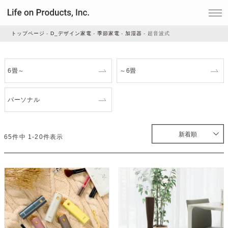
トップページ
D_デザイン家電
季節家電
加湿器
超音波式
家電
6畳～
～6畳
家事・生活雑貨
パーソナル
ルームフレグランス
新着順
65
件中
1
-
20
件表示
ビューティー
デジタル雑貨