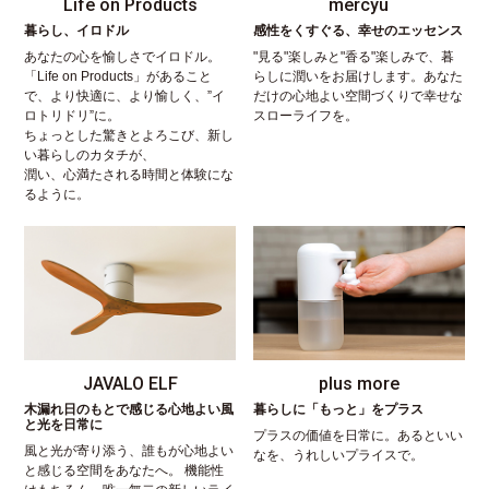
Life on Products
mercyu
暮らし、イロドル
感性をくすぐる、幸せのエッセンス
あなたの心を愉しさでイロドル。
"見る"楽しみと"香る"楽しみで、暮
「Life on Products」があること
らしに潤いをお届けします。あなた
で、より快適に、より愉しく、”イ
だけの心地よい空間づくりで幸せな
ロトリドリ”に。
スローライフを。
ちょっとした驚きとよろこび、新し
い暮らしのカタチが、
潤い、心満たされる時間と体験にな
るように。
JAVALO ELF
plus more
木漏れ日のもとで感じる心地よい風
暮らしに「もっと」をプラス
と光を日常に
プラスの価値を日常に。あるといい
風と光が寄り添う、誰もが心地よい
なを、うれしいプライスで。
と感じる空間をあなたへ。 機能性