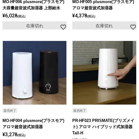
MO-HF006 plusmore(プラスモア)
MO-HF005 plusmore(プラスモア)
大容量超音波式加湿器 上部給水
アロマ超音波式加湿器
¥
6,028
¥
4,378
税込
税込
在庫切れ
在庫切れ
販売終了
販売終了
MO-HF004 plusmore(プラスモア)
PR-HF023 PRISMATE(プリズメイ
アロマ超音波式加湿器
ト) アロマ ハイブリッド式加湿器
Tall-H
¥
3,278
税込