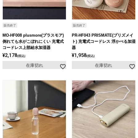
販売終了
販売終了
MO-HF008 plusmore(プラスモア)
PR-HF043 PRISMATE(プリズメイ
倒れても水がこぼれにくい 充電式
ト) 充電式コードレス 浮かべる加湿
コードレス上部給水加湿器
器
¥
2,178
¥
1,958
税込
税込
在庫切れ
在庫切れ