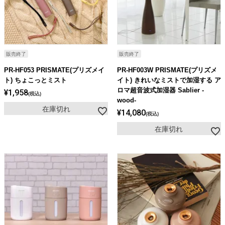
ライト・シーリングファン
アクセサリー・消耗品
販売終了
販売終了
PR-HF053 PRISMATE(プリズメイ
PR-HF003W PRISMATE(プリズメ
アウトレット
ト) ちょこっとミスト
イト) きれいなミストで加湿する ア
ロマ超音波式加湿器 Sablier -
¥
1,958
税込
wood-
在庫切れ
¥
14,080
税込
在庫切れ