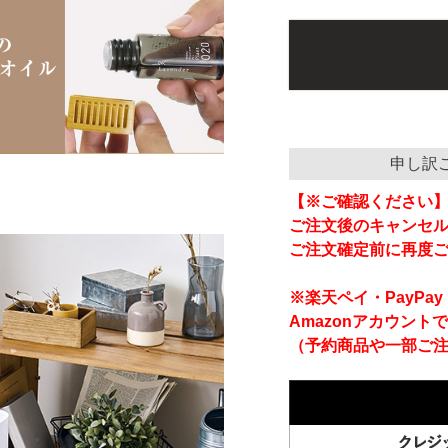
申し訳
【※ご確認ください
ご注文後のキャンセ
ご注文確定前に再度
※楽天ペイ・PayP
Amazonアカウント
（予約商品や一部ご