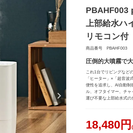
PBAHF003
上部給水ハ
リモコン付
商品番号
PBAHF003
圧倒的大噴霧で
これ1台でリビングなど
「ヒーター」×「超音波
便性を追求し、AI自動
ル、オフタイマー、チャ
運び不要な上部給水式の
18,480