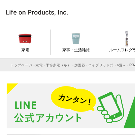
家電
家事・生活雑貨
ルームフレグ
PB
トップページ
家電
季節家電（冬）
加湿器
ハイブリッド式
6畳～