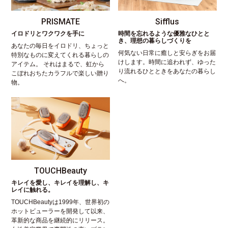
PRISMATE
Sifflus
イロドリとワクワクを手に
時間を忘れるような優雅なひとと
き、理想の暮らしづくりを
あなたの毎日をイロドリ、ちょっと
何気ない日常に癒しと安らぎをお届
特別なものに変えてくれる暮らしの
けします。時間に追われず、ゆった
アイテム。 それはまるで、虹から
り流れるひとときをあなたの暮らし
こぼれおちたカラフルで楽しい贈り
へ。
物。
TOUCHBeauty
キレイを愛し、キレイを理解し、キ
レイに触れる。
TOUCHBeautyは1999年、世界初の
ホットビューラーを開発して以来、
革新的な商品を継続的にリリース。