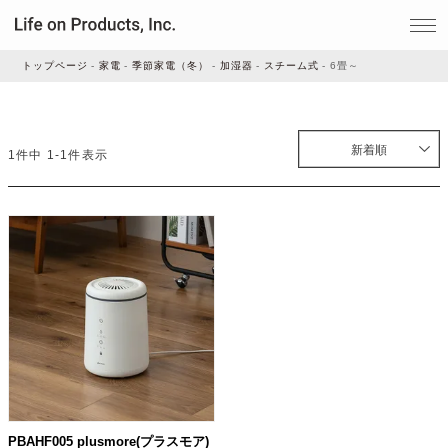
トップページ
家電
季節家電（冬）
加湿器
スチーム式
6畳～
家電
新着順
1
件中
1
-
1
件表示
家事・生活雑貨
ルームフレグランス
ビューティー
デジタル雑貨
PBAHF005 plusmore(プラスモア)