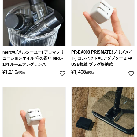
mercyu(メルシーユー) アロマソリ
PR-EA003 PRISMATE(プリズメイ
ューションオイル 洋の香り MRU-
ト) コンパクトACアダプター 2.4A
104 ルームフレグランス
USB接続 プラグ格納式
¥
1,210
¥
1,408
税込
税込