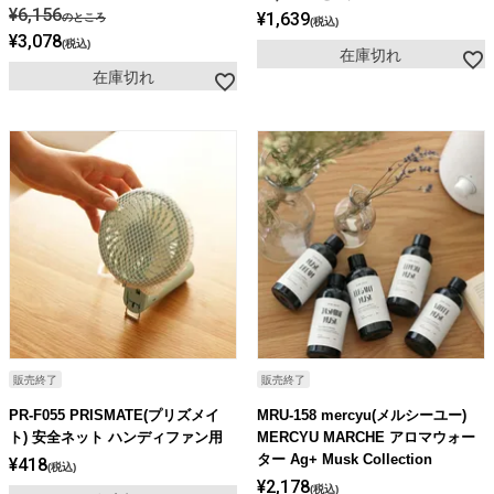
¥
6,156
¥
1,639
のところ
税込
¥
3,078
税込
在庫切れ
在庫切れ
販売終了
販売終了
PR-F055 PRISMATE(プリズメイ
MRU-158 mercyu(メルシーユー)
ト) 安全ネット ハンディファン用
MERCYU MARCHE アロマウォー
ター Ag+ Musk Collection
¥
418
税込
¥
2,178
税込