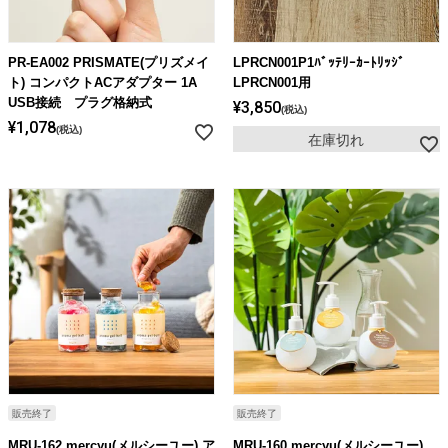
PR-EA002 PRISMATE(プリズメイ
LPRCN001P1ﾊﾞｯﾃﾘｰｶｰﾄﾘｯｼﾞ
ト) コンパクトACアダプター 1A
LPRCN001用
USB接続 プラグ格納式
¥
3,850
税込
¥
1,078
税込
在庫切れ
販売終了
販売終了
MRU-162 mercyu(メルシーユー) ア
MRU-160 mercyu(メルシーユー)