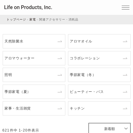
トップページ
家電
関連アクセサリー・消耗品
家電
天然除菌水
アロマオイル
家事・生活雑貨
アロマウォーター
コラボレーション
照明
季節家電（冬）
ルームフレグランス
季節家電（夏）
ビューティー・バス
ビューティー
家事・生活雑貨
キッチン
デジタル雑貨
新着順
621
件中
1
-
20
件表示