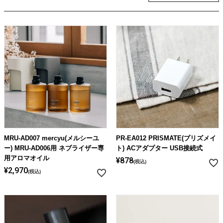
ライト・シーリングファン
アクセサリー・消耗品
アウトレット
MRU-AD007 mercyu(メルシーユ
PR-EA012 PRISMATE(プリズメイ
ー) MRU-AD006用 ネブライザー専
ト) ACアダプター USB接続式
用アロマオイル
¥
878
税込
¥
2,970
税込