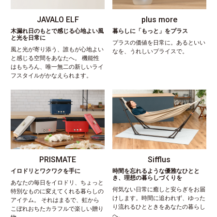
JAVALO ELF
plus more
木漏れ日のもとで感じる心地よい風
暮らしに「もっと」をプラス
と光を日常に
プラスの価値を日常に。あるといい
風と光が寄り添う、誰もが心地よい
なを、うれしいプライスで。
と感じる空間をあなたへ。 機能性
はもちろん、唯一無二の新しいライ
フスタイルがかなえられます。
PRISMATE
Sifflus
イロドリとワクワクを手に
時間を忘れるような優雅なひとと
き、理想の暮らしづくりを
あなたの毎日をイロドリ、ちょっと
何気ない日常に癒しと安らぎをお届
特別なものに変えてくれる暮らしの
けします。時間に追われず、ゆった
アイテム。 それはまるで、虹から
り流れるひとときをあなたの暮らし
こぼれおちたカラフルで楽しい贈り
へ。