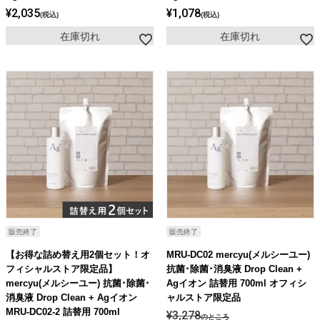
¥
2,035
¥
1,078
税込
税込
在庫切れ
在庫切れ
販売終了
販売終了
【お得な詰め替え用2個セット！オ
MRU-DC02 mercyu(メルシーユー)
フィシャルストア限定品】
抗菌･除菌･消臭液 Drop Clean +
mercyu(メルシーユー) 抗菌･除菌･
Agイオン 詰替用 700ml オフィシ
消臭液 Drop Clean + Agイオン
ャルストア限定品
MRU-DC02-2 詰替用 700ml
¥
3,278
のところ