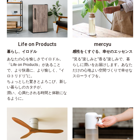
Life on Products
mercyu
暮らし、イロドル
感性をくすぐる、幸せのエッセンス
あなたの心を愉しさでイロドル。
"見る"楽しみと"香る"楽しみで、暮
「Life on Products」があること
らしに潤いをお届けします。あなた
で、より快適に、より愉しく、”イ
だけの心地よい空間づくりで幸せな
ロトリドリ”に。
スローライフを。
ちょっとした驚きとよろこび、新し
い暮らしのカタチが、
潤い、心満たされる時間と体験にな
るように。