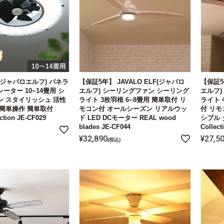
LF(ジャバロエルフ) パネラ
【保証5年】 JAVALO ELF(ジャバロ
【保証5
ーター 10~14畳用 シ
エルフ) シーリングファン シーリング
エルフ)
 スタイリッシュ 活性
ライト 3枚羽根 6~8畳用 簡単取付 リ
ライト 
簡単操作 簡単取付
モコン付 オールシーズン リアルウッ
付 リモ
ction JE-CF029
ド LED DCモーター REAL wood
シブル 
blades JE-CF044
Collect
¥
32,890
¥
27,5
税込