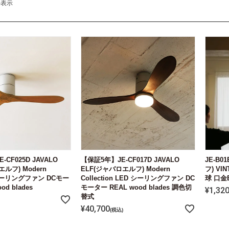
件表示
-CF025D JAVALO
【保証5年】JE-CF017D JAVALO
JE-B0
ルフ) Modern
ELF(ジャバロエルフ) Modern
フ) VI
n シーリングファン DCモー
Collection LED シーリングファン DC
球 口金E
od blades
モーター REAL wood blades 調色切
¥
1,32
替式
¥
40,700
税込