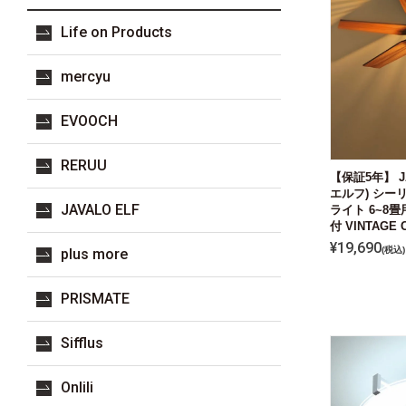
Life on Products
mercyu
EVOOCH
RERUU
【保証5年】 J
エルフ) シー
JAVALO ELF
ライト 6~8畳
付 VINTAGE Co
¥
19,690
税込
plus more
PRISMATE
Sifflus
Onlili