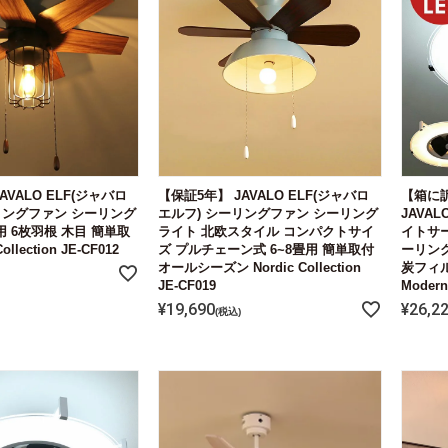
AVALO ELF(ジャバロ
【保証5年】 JAVALO ELF(ジャバロ
【箱に訳
リングファン シーリング
エルフ) シーリングファン シーリング
JAVA
用 6枚羽根 木目 簡単取
ライト 北欧スタイル コンパクトサイ
イトサー
llection JE-CF012
ズ プルチェーン式 6~8畳用 簡単取付
ーリン
オールシーズン Nordic Collection
炭フィル
JE-CF019
Modern 
¥
19,690
¥
26,2
税込