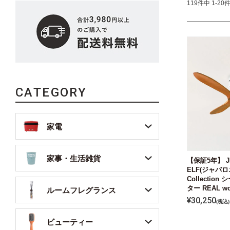
119
件中
1
-
20
CATEGORY
家電
家事・生活雑貨
【保証5年】 JE
ELF(ジャバロエ
Collectio
ター REAL wo
ルームフレグランス
¥
30,250
税込
ビューティー