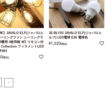
年】JAVALO ELF(ジャバロエ
JE-BLY03 JAVALO ELF(ジャバロエ
シーリングファン シーリングラ
ルフ) LED電球 E26 電球色
~8畳用 4枚羽根 4灯 リモコン付
¥
1,320
税込
n Collection フィラメントLED
F003
80
税込