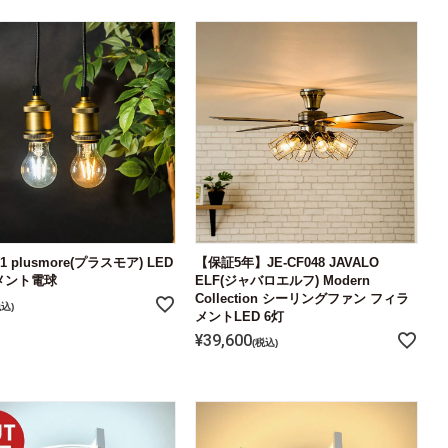
01 plusmore(プラスモア) LED
【保証5年】JE-CF048 JAVALO
メント電球
ELF(ジャバロエルフ) Modern
Collection シーリングファン フィラ
税込
メントLED 6灯
¥
39,600
税込