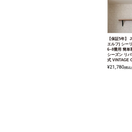
【保証5年】 J
エルフ) シー
6~8畳用 簡
シーズン リバ
式 VINTAGE Co
¥
21,780
税込