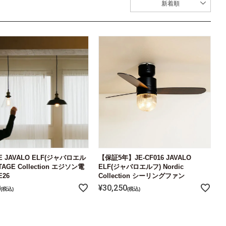
新着順
1E JAVALO ELF(ジャバロエル
【保証5年】JE-CF016 JAVALO
NTAGE Collection エジソン電
ELF(ジャバロエルフ) Nordic
26
Collection シーリングファン
0
¥
30,250
税込
税込