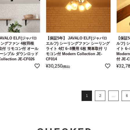
AVALO ELF(ジャバロ
【保証5年】 JAVALO ELF(ジャバロ
【保証5
リングファン 4枚羽根
エルフ) シーリングファン シーリング
ルフ) 
単取付 リモコン付 オール
ライト 4灯 6~8畳用 6枚 簡単取付 リ
イト 6
ーシブル ダウンロッド
モコン付 Modern Collection JE-
Moder
llection JE-CF026
CF014
付 JE-C
¥
30,250
¥
32,7
税込
1
2
…
6