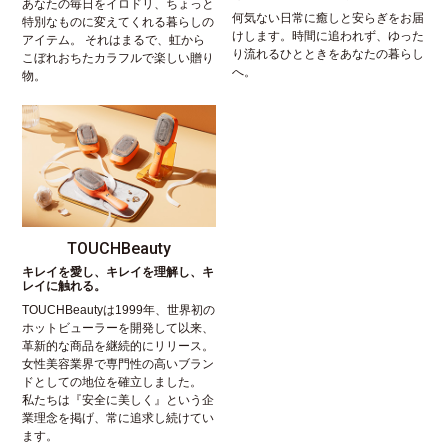
あなたの毎日をイロドリ、ちょっと
何気ない日常に癒しと安らぎをお届
特別なものに変えてくれる暮らしの
けします。時間に追われず、ゆった
アイテム。 それはまるで、虹から
り流れるひとときをあなたの暮らし
こぼれおちたカラフルで楽しい贈り
へ。
物。
TOUCHBeauty
キレイを愛し、キレイを理解し、キ
レイに触れる。
TOUCHBeautyは1999年、世界初の
ホットビューラーを開発して以来、
革新的な商品を継続的にリリース。
女性美容業界で専門性の高いブラン
ドとしての地位を確立しました。
私たちは『安全に美しく』という企
業理念を掲げ、常に追求し続けてい
ます。