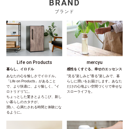
BRAND
ブランド
Life on Products
mercyu
暮らし、イロドル
感性をくすぐる、幸せのエッセンス
あなたの心を愉しさでイロドル。
"見る"楽しみと"香る"楽しみで、暮
「Life on Products」があること
らしに潤いをお届けします。あなた
で、より快適に、より愉しく、”イ
だけの心地よい空間づくりで幸せな
ロトリドリ”に。
スローライフを。
ちょっとした驚きとよろこび、新し
い暮らしのカタチが、
潤い、心満たされる時間と体験にな
るように。