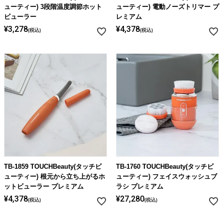
ライト・シーリングファン
ューティー) 3段階温度調節ホット
ューティー) 電動ノーズトリマー プ
ビューラー
レミアム
¥
3,278
¥
4,378
税込
税込
アクセサリー・消耗品
アウトレット
TB-1859 TOUCHBeauty(タッチビ
TB-1760 TOUCHBeauty(タッチビ
ューティー) 根元から立ち上がるホ
ューティー) フェイスウォッシュブ
ットビューラー プレミアム
ラシ プレミアム
¥
4,378
¥
27,280
税込
税込