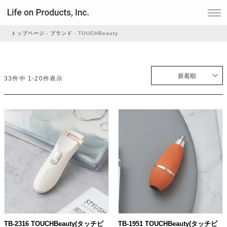
トップページ
ブランド
TOUCHBeauty
家電
新着順
33
件中
1
-
20
件表示
家事・生活雑貨
ルームフレグランス
ビューティー
デジタル雑貨
TB-2316 TOUCHBeauty(タッチビ
TB-1951 TOUCHBeauty(タッチビ