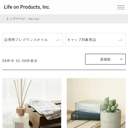
トップページ
mercyu
家電
詰替用フレグランスオイル
キャップ対象商品
家事・生活雑貨
新着順
58
件中
41
-
58
件表示
ルームフレグランス
ビューティー
デジタル雑貨