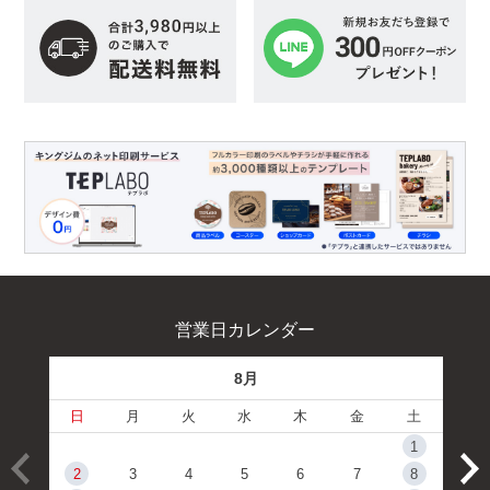
営業日カレンダー
8月
日
月
火
水
木
金
土
1
2
3
4
5
6
7
8