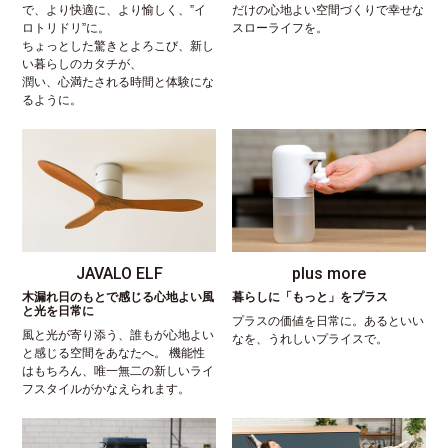
で、より快適に、より愉しく、”イ
だけの心地よい空間づくりで幸せな
ロトリドリ”に。
スローライフを。
ちょっとした驚きとよろこび、新し
い暮らしのカタチが、
潤い、心満たされる時間と体験にな
るように。
JAVALO ELF
plus more
木漏れ日のもとで感じる心地よい風
暮らしに「もっと」をプラス
と光を日常に
プラスの価値を日常に。あるといい
風と光が寄り添う、誰もが心地よい
なを、うれしいプライスで。
と感じる空間をあなたへ。 機能性
はもちろん、唯一無二の新しいライ
フスタイルがかなえられます。