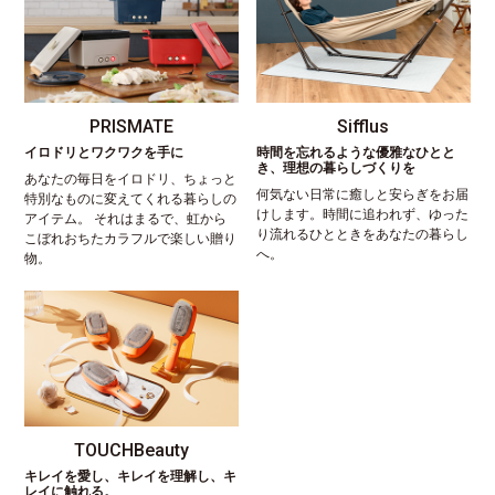
PRISMATE
Sifflus
イロドリとワクワクを手に
時間を忘れるような優雅なひとと
き、理想の暮らしづくりを
あなたの毎日をイロドリ、ちょっと
何気ない日常に癒しと安らぎをお届
特別なものに変えてくれる暮らしの
けします。時間に追われず、ゆった
アイテム。 それはまるで、虹から
り流れるひとときをあなたの暮らし
こぼれおちたカラフルで楽しい贈り
へ。
物。
TOUCHBeauty
キレイを愛し、キレイを理解し、キ
レイに触れる。