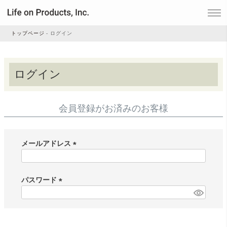
トップページ
ログイン
家電
ログイン
家事・生活雑貨
会員登録がお済みのお客様
ルームフレグランス
メールアドレス
(
ビューティー
必
須
パスワード
)
(
デジタル雑貨
必
須
)