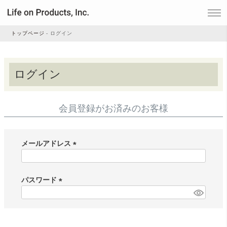
トップページ
ログイン
家電
ログイン
家事・生活雑貨
会員登録がお済みのお客様
ルームフレグランス
メールアドレス
(
ビューティー
必
須
パスワード
)
(
デジタル雑貨
必
須
)