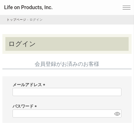
トップページ
ログイン
家電
ログイン
家事・生活雑貨
会員登録がお済みのお客様
ルームフレグランス
メールアドレス
(
ビューティー
必
須
パスワード
)
(
デジタル雑貨
必
須
)