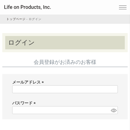
トップページ
ログイン
家電
ログイン
家事・生活雑貨
会員登録がお済みのお客様
ルームフレグランス
メールアドレス
(
ビューティー
必
須
パスワード
)
(
デジタル雑貨
必
須
)