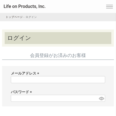
トップページ
ログイン
家電
ログイン
家事・生活雑貨
会員登録がお済みのお客様
ルームフレグランス
メールアドレス
(
ビューティー
必
須
パスワード
)
(
デジタル雑貨
必
須
)