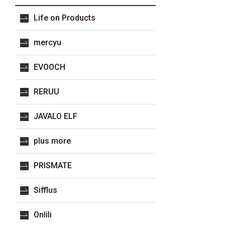
Life on Products
mercyu
EVOOCH
RERUU
JAVALO ELF
plus more
PRISMATE
Sifflus
Onlili