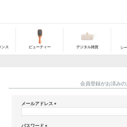
ランス
ビューティー
デジタル雑貨
シ
会員登録がお済みの
メールアドレス
(
必
須
パスワード