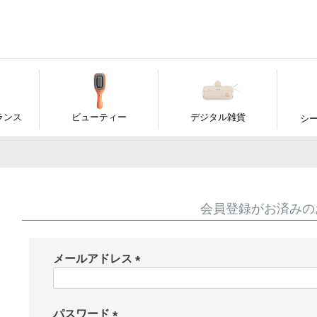
ランス
ビューティー
デジタル雑貨
シ
会員登録がお済みの
メールアドレス
(
必
須
パスワード