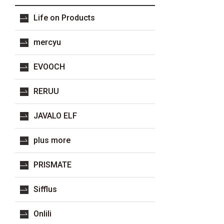
Life on Products
mercyu
EVOOCH
RERUU
JAVALO ELF
plus more
PRISMATE
Sifflus
Onlili