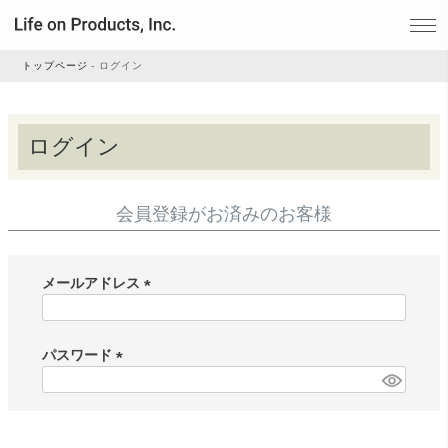
トップページ
ログイン
家電
ログイン
家事・生活雑貨
会員登録がお済みのお客様
ルームフレグランス
メールアドレス
(
ビューティー
必
須
パスワード
)
(
デジタル雑貨
必
須
)