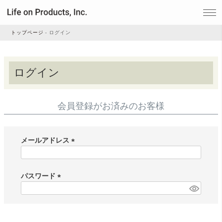
トップページ
ログイン
家電
ログイン
家事・生活雑貨
会員登録がお済みのお客様
ルームフレグランス
メールアドレス
(
ビューティー
必
須
パスワード
)
(
デジタル雑貨
必
須
)