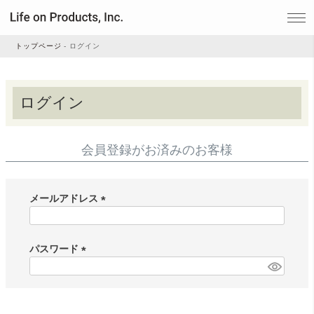
トップページ
ログイン
家電
ログイン
家事・生活雑貨
会員登録がお済みのお客様
ルームフレグランス
メールアドレス
(
ビューティー
必
須
パスワード
)
(
デジタル雑貨
必
須
)