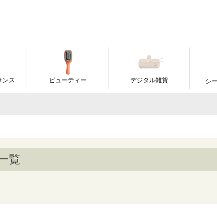
ーワード
商品
ランス
ビューティー
デジタル雑貨
シ
格
並び
新
〜
優
一覧
検索