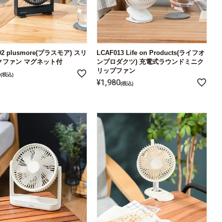
02 plusmore(プラスモア) スリ
LCAF013 Life on Products(ライフオ
クファン マグネット付
ンプロダクツ) 充電式ラウンドミニク
リップファン
8
税込
¥
1,980
税込