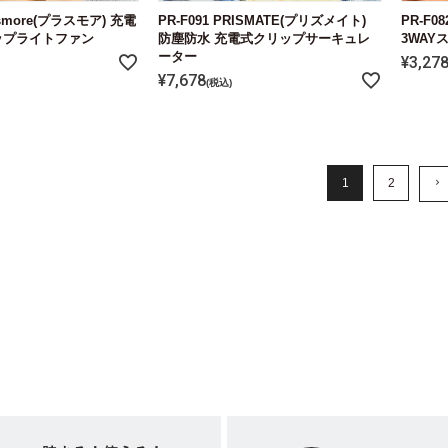
lusmore(プラスモア) 充電
PR-F091 PRISMATE(プリズメイト)
PR-F0
リップライトファン
防塵防水 充電式クリップサーキュレ
3WAY
ーター
¥
3,27
¥
7,678
税込
1
2