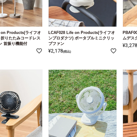
e on Products(ライフオ
LCAF028 Life on Products(ライフオ
PBAF0
 折りたたみコードレス
ンプロダクツ) ポータブルミニクリッ
ムデス
ン 首振り機能付
プファン
¥
3,27
¥
2,178
税込