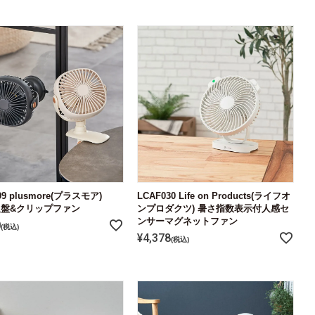
09 plusmore(プラスモア)
LCAF030 Life on Products(ライフオ
吸盤&クリップファン
ンプロダクツ) 暑さ指数表示付人感セ
ンサーマグネットファン
0
税込
¥
4,378
税込