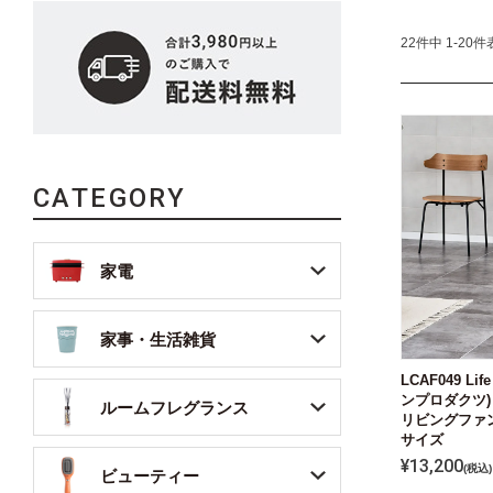
22
件中
1
-
20
件
CATEGORY
家電
家事・生活雑貨
LCAF049 Lif
ンプロダクツ)
ルームフレグランス
リビングファ
サイズ
¥
13,200
税込
ビューティー