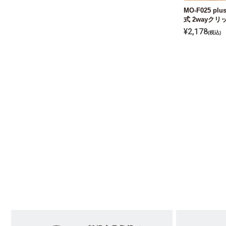
MO-F025 p
式 2wayク
¥
2,178
税込