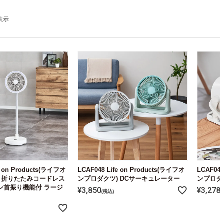
表示
e on Products(ライフオ
LCAF048 Life on Products(ライフオ
LCAF04
 折りたたみコードレス
ンプロダクツ) DCサーキュレーター
ンプロ
ン首振り機能付 ラージ
¥
3,850
¥
3,27
税込