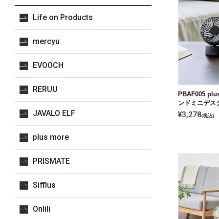
Life on Products
mercyu
EVOOCH
RERUU
PBAF005 p
ンドミニデス
JAVALO ELF
¥
3,278
税込
plus more
PRISMATE
Sifflus
Onlili