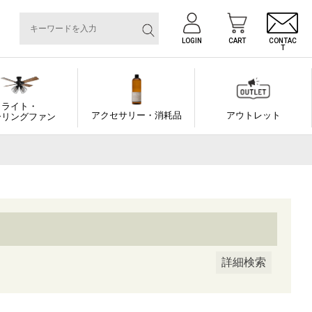
LOGIN
CART
CONTAC
T
番号/JANコード
ライト・
アクセサリー・消耗品
アウトレット
ーリングファン
順
着順
登録順
価格が安い順
価格が高い順
先度順
レビュー順
キーワードヒット順
詳細検索