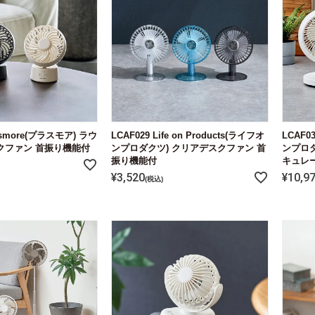
lusmore(プラスモア) ラウ
LCAF029 Life on Products(ライフオ
LCAF03
クファン 首振り機能付
ンプロダクツ) クリアデスクファン 首
ンプロダ
振り機能付
キュレ
¥
3,520
¥
10,9
税込