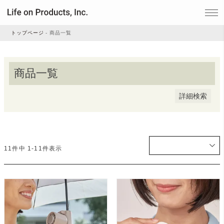
登録順
価格が安い順
価格が高い順
優先度順
トップページ
商品一覧
レビュー順
キーワードヒット順
家電
商品一覧
検索
家事・生活雑貨
詳細検索
ルームフレグランス
11
件中
1
-
11
件表示
ビューティー
デジタル雑貨