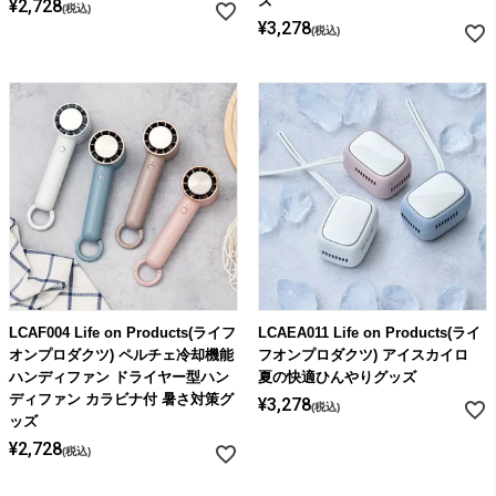
ズ
¥
2,728
税込
¥
3,278
税込
LCAF004 Life on Products(ライフ
LCAEA011 Life on Products(ライ
オンプロダクツ) ペルチェ冷却機能
フオンプロダクツ) アイスカイロ
ハンディファン ドライヤー型ハン
夏の快適ひんやりグッズ
ディファン カラビナ付 暑さ対策グ
¥
3,278
税込
ッズ
¥
2,728
税込