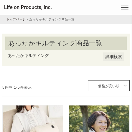
登録順
価格が安い順
価格が高い順
優先度順
トップページ
あったかキルティング商品一覧
レビュー順
キーワードヒット順
家電
あったかキルティング商品一覧
検索
あったかキルティング
家事・生活雑貨
詳細検索
ルームフレグランス
価格が安い順
5
件中
1
-
5
件表示
ビューティー
デジタル雑貨