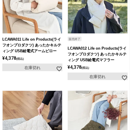
ライト・シーリングファン
アクセサリー・消耗品
LCAWA011 Life on Products(ライ
販売終了
アウトレット
フオンプロダクツ) あったかキルテ
LCAWA012 Life on Products(ライ
ィング USB給電式アームピロー
フオンプロダクツ) あったかキルテ
¥
4,378
税込
ィング USB給電式マフラー
¥
4,378
在庫切れ
税込
在庫切れ