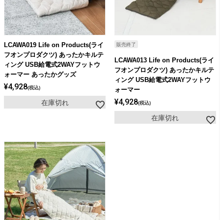
LCAWA019 Life on Products(ライ
販売終了
フオンプロダクツ) あったかキルテ
LCAWA013 Life on Products(ライ
ィング USB給電式2WAYフットウ
フオンプロダクツ) あったかキルテ
ォーマー あったかグッズ
ィング USB給電式2WAYフットウ
¥
4,928
税込
ォーマー
¥
4,928
在庫切れ
税込
在庫切れ