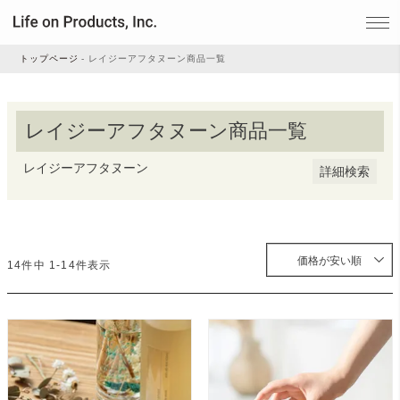
登録順
価格が安い順
価格が高い順
優先度順
トップページ
レイジーアフタヌーン商品一覧
レビュー順
キーワードヒット順
家電
レイジーアフタヌーン商品一覧
検索
レイジーアフタヌーン
家事・生活雑貨
詳細検索
ルームフレグランス
価格が安い順
14
件中
1
-
14
件表示
ビューティー
デジタル雑貨