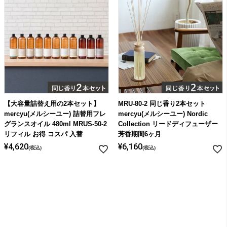
【大容量詰替え用の2本セット】
MRU-80-2 同じ香り2本セット
mercyu(メルシーユー) 詰替用フレ
mercyu(メルシーユー) Nordic
グランスオイル 480ml MRUS-50-2
Collection リードディフューザー
リフィル お得 コスパ 入替
芳香期間6ヶ月
¥
4,620
¥
6,160
税込
税込