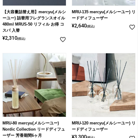
【大容量詰替え用】mercyu(メルシ
MRU-135 mercyu(メルシーユー) リ
ーユー) 詰替用フレグランスオイル
ードディフューザー
480ml MRUS-50 リフィル お得 コ
¥
2,640
税込
スパ 入替
¥
2,310
税込
MRU-80 mercyu(メルシーユー)
MRU-120 mercyu(メルシーユー) リ
Nordic Collection リードディフュ
ードディフューザー
ーザー 芳香期間6ヶ月
¥
3,300
税込