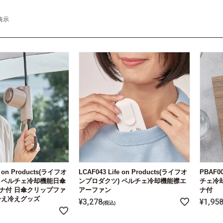
表示
e on Products(ライフオ
LCAF043 Life on Products(ライフオ
PBAF0
 ペルチェ冷却機能日傘
ンプロダクツ) ペルチェ冷却機能襟エ
チェ冷
ナ付 日傘クリップファ
アーファン
ナ付
冷え冷えグッズ
¥
3,278
¥
1,95
税込