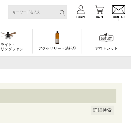
LOGIN
CART
CONTAC
T
番号/JANコード
ライト・
アクセサリー・消耗品
アウトレット
ーリングファン
順
着順
登録順
価格が安い順
価格が高い順
先度順
レビュー順
キーワードヒット順
詳細検索