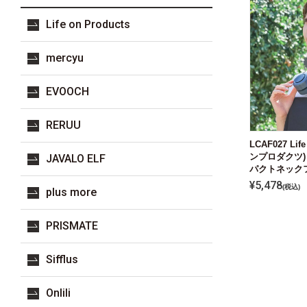
Life on Products
mercyu
EVOOCH
RERUU
LCAF027 Lif
ンプロダクツ)
JAVALO ELF
パクトネック
¥
5,478
税込
plus more
PRISMATE
Sifflus
Onlili