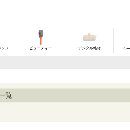
ーワード
商品
ランス
ビューティー
デジタル雑貨
シ
格
並び
新
〜
優
一覧
検索