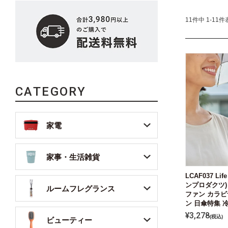
11
件中
1
-
11
件
CATEGORY
家電
家事・生活雑貨
LCAF037 Lif
ンプロダクツ)
ルームフレグランス
ファン カラビ
ン 日傘特集 
¥
3,278
税込
ビューティー