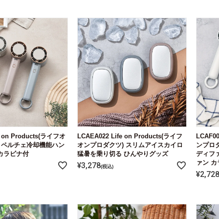
e on Products(ライフオ
LCAEA022 Life on Products(ライフ
LCAF00
 ペルチェ冷却機能ハン
オンプロダクツ) スリムアイスカイロ
ンプロ
カラビナ付
猛暑を乗り切る ひんやりグッズ
ディフ
ァン カ
¥
3,278
税込
¥
2,72