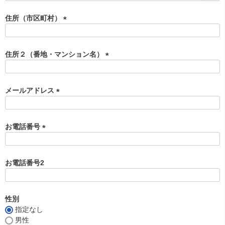
必
須
住所（市区町村）
)
(
必
須
住所２（番地・マンション名）
)
(
必
須
メールアドレス
)
(
必
須
お電話番号
)
(
必
須
お電話番号2
)
性別
指定なし
男性