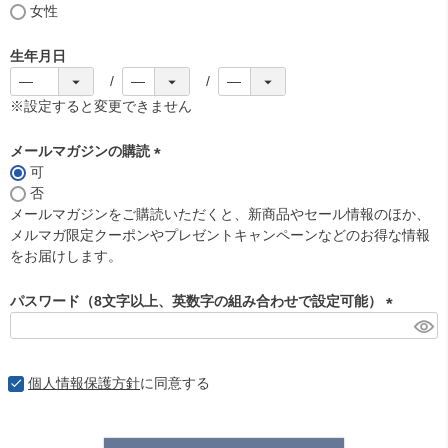
女性
生年月日
※設定すると変更できません
メールマガジンの購読
可
(
否
必
メールマガジンをご購読いただくと、新商品やセール情報のほか、
須
メルマガ限定クーポンやプレゼントキャンペーンなどのお得な情報
)
をお届けします。
パスワード（8文字以上、英数字の組み合わせで設定可能）
(
必
須
個人情報保護方針
に同意する
)