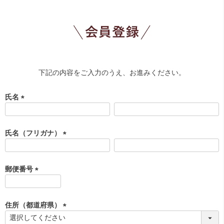
下記の内容をご入力のうえ、お進みください。
氏名
(
必
須
氏名（フリガナ）
)
(
必
須
郵便番号
)
(
必
須
住所（都道府県）
)
(