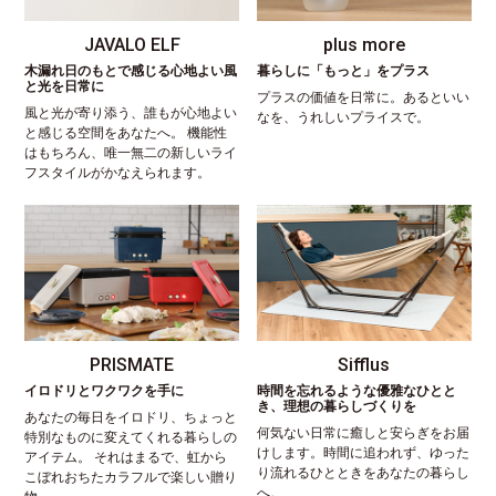
JAVALO ELF
plus more
木漏れ日のもとで感じる心地よい風
暮らしに「もっと」をプラス
と光を日常に
プラスの価値を日常に。あるといい
風と光が寄り添う、誰もが心地よい
なを、うれしいプライスで。
と感じる空間をあなたへ。 機能性
はもちろん、唯一無二の新しいライ
フスタイルがかなえられます。
PRISMATE
Sifflus
イロドリとワクワクを手に
時間を忘れるような優雅なひとと
き、理想の暮らしづくりを
あなたの毎日をイロドリ、ちょっと
何気ない日常に癒しと安らぎをお届
特別なものに変えてくれる暮らしの
けします。時間に追われず、ゆった
アイテム。 それはまるで、虹から
り流れるひとときをあなたの暮らし
こぼれおちたカラフルで楽しい贈り
へ。