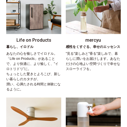
Life on Products
mercyu
暮らし、イロドル
感性をくすぐる、幸せのエッセンス
あなたの心を愉しさでイロドル。
"見る"楽しみと"香る"楽しみで、暮
「Life on Products」があること
らしに潤いをお届けします。あなた
で、より快適に、より愉しく、”イ
だけの心地よい空間づくりで幸せな
ロトリドリ”に。
スローライフを。
ちょっとした驚きとよろこび、新し
い暮らしのカタチが、
潤い、心満たされる時間と体験にな
るように。