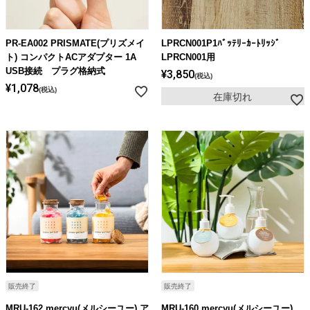
PR-EA002 PRISMATE(プリズメイ
LPRCN001P1ﾊﾞｯﾃﾘｰｶｰﾄﾘｯｼﾞ
ト) コンパクトACアダプター 1A
LPRCN001用
USB接続 プラグ格納式
¥
3,850
税込
¥
1,078
税込
在庫切れ
販売終了
販売終了
MRU-162 mercyu(メルシーユー) ア
MRU-160 mercyu(メルシーユー)