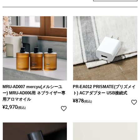
ライト・シーリングファン
アクセサリー・消耗品
アウトレット
MRU-AD007 mercyu(メルシーユ
PR-EA012 PRISMATE(プリズメイ
ー) MRU-AD006用 ネブライザー専
ト) ACアダプター USB接続式
用アロマオイル
¥
878
税込
¥
2,970
税込