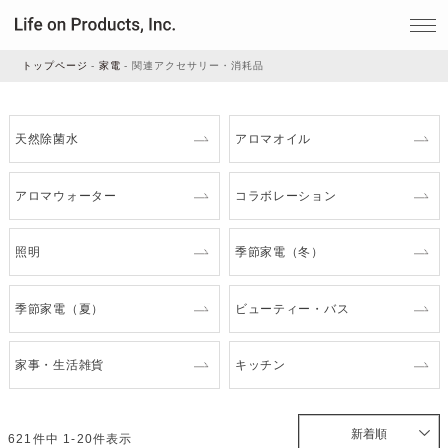
トップページ
家電
関連アクセサリー・消耗品
家電
天然除菌水
アロマオイル
家事・生活雑貨
アロマウォーター
コラボレーション
照明
季節家電（冬）
ルームフレグランス
季節家電（夏）
ビューティー・バス
ビューティー
家事・生活雑貨
キッチン
デジタル雑貨
新着順
621
件中
1
-
20
件表示