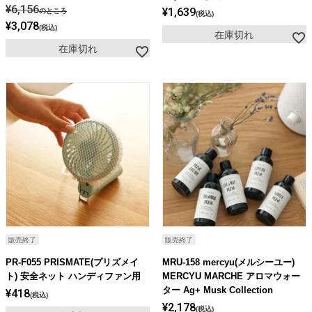
¥
6,156
¥
1,639
のところ
税込
¥
3,078
税込
在庫切れ
在庫切れ
販売終了
販売終了
PR-F055 PRISMATE(プリズメイ
MRU-158 mercyu(メルシーユー)
ト) 安全ネット ハンディファン用
MERCYU MARCHE アロマウォー
ター Ag+ Musk Collection
¥
418
税込
¥
2,178
税込