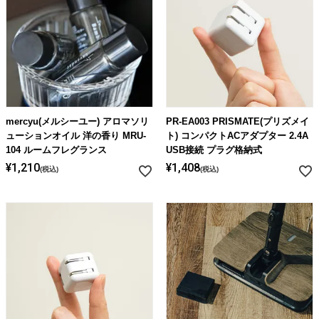
mercyu(メルシーユー) アロマソリ
PR-EA003 PRISMATE(プリズメイ
ューションオイル 洋の香り MRU-
ト) コンパクトACアダプター 2.4A
104 ルームフレグランス
USB接続 プラグ格納式
¥
1,210
¥
1,408
税込
税込