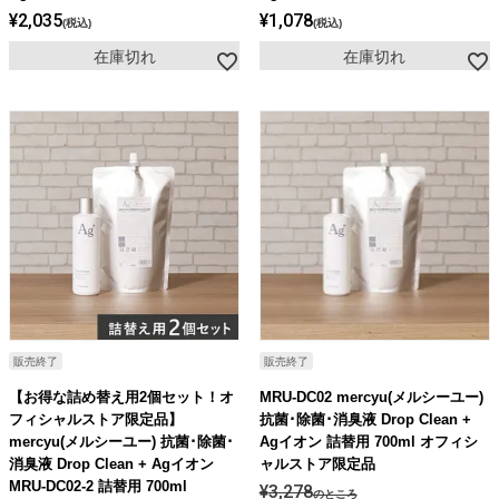
¥
2,035
¥
1,078
税込
税込
在庫切れ
在庫切れ
販売終了
販売終了
【お得な詰め替え用2個セット！オ
MRU-DC02 mercyu(メルシーユー)
フィシャルストア限定品】
抗菌･除菌･消臭液 Drop Clean +
mercyu(メルシーユー) 抗菌･除菌･
Agイオン 詰替用 700ml オフィシ
消臭液 Drop Clean + Agイオン
ャルストア限定品
MRU-DC02-2 詰替用 700ml
¥
3,278
のところ