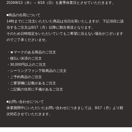
ライト・シーリングファン
2026/8/13（木）～ 8/16（日）を夏季休業日とさせていただきます。
■商品の出荷について
14時までにご注文いただいた商品は当日出荷いたしますが、下記項目に該
アクセサリー・消耗品
当するご注文は8/17（月）以降に順次発送となります。
そのため日時指定をいただいていてもご希望に沿えない場合がございます
のでご了承くださいませ。
アウトレット
・★マークのある商品のご注文
・後払い決済のご注文
・30,000円以上のご注文
・シーリングファン下取商品のご注文
・ご予約商品のご注文
・ご要望欄に記載があるご注文
・ご記載の住所に不備があるご注文
■お問い合わせについて
休業期間中にいただいたお問い合わせにつきましては、8/17（月）より順
次対応させていただきます。