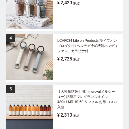
¥
2,420
(税込)
LCAF034 Life on Products(ライフオン
プロダクツ) ペルチェ冷却機能ハンディ
ファン カラビナ付
¥
2,728
(税込)
【大容量詰替え用】mercyu(メルシー
ユー) 詰替用フレグランスオイル
480ml MRUS-50 リフィル お得 コスパ
入替
¥
2,310
(税込)