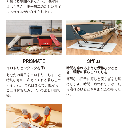
と感じる空間をあなたへ。 機能性
はもちろん、唯一無二の新しいライ
フスタイルがかなえられます。
PRISMATE
Sifflus
イロドリとワクワクを手に
時間を忘れるような優雅なひとと
き、理想の暮らしづくりを
あなたの毎日をイロドリ、ちょっと
何気ない日常に癒しと安らぎをお届
特別なものに変えてくれる暮らしの
けします。時間に追われず、ゆった
アイテム。 それはまるで、虹から
り流れるひとときをあなたの暮らし
こぼれおちたカラフルで楽しい贈り
へ。
物。