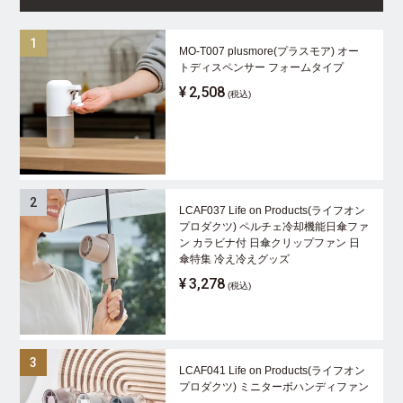
MO-T007 plusmore(プラスモア) オー
トディスペンサー フォームタイプ
¥
2,508
(税込)
LCAF037 Life on Products(ライフオン
プロダクツ) ペルチェ冷却機能日傘ファ
ン カラビナ付 日傘クリップファン 日
傘特集 冷え冷えグッズ
¥
3,278
(税込)
LCAF041 Life on Products(ライフオン
プロダクツ) ミニターボハンディファン