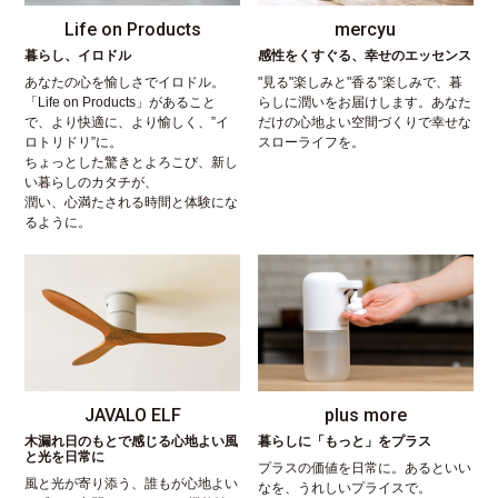
Life on Products
mercyu
暮らし、イロドル
感性をくすぐる、幸せのエッセンス
あなたの心を愉しさでイロドル。
"見る"楽しみと"香る"楽しみで、暮
「Life on Products」があること
らしに潤いをお届けします。あなた
で、より快適に、より愉しく、”イ
だけの心地よい空間づくりで幸せな
ロトリドリ”に。
スローライフを。
ちょっとした驚きとよろこび、新し
い暮らしのカタチが、
潤い、心満たされる時間と体験にな
るように。
JAVALO ELF
plus more
木漏れ日のもとで感じる心地よい風
暮らしに「もっと」をプラス
と光を日常に
プラスの価値を日常に。あるといい
風と光が寄り添う、誰もが心地よい
なを、うれしいプライスで。