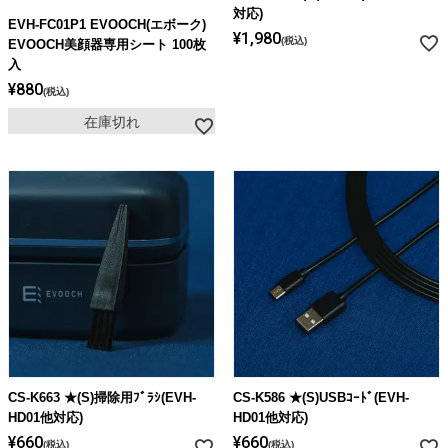
ライト・シーリングファン
対応)
EVH-FC01P1 EVOOCH(エボーク)
¥
1,980
税込
EVOOCH美顔器専用シート 100枚
入
アクセサリー・消耗品
¥
880
税込
在庫切れ
アウトレット
CS-K663 ★(S)掃除用ﾌﾞﾗｼ(EVH-
CS-K586 ★(S)USBｺｰﾄﾞ(EVH-
HD01他対応)
HD01他対応)
¥
660
¥
660
税込
税込