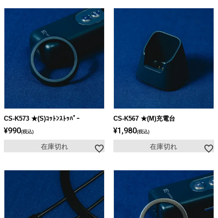
CS-K573 ★(S)ｺｯﾄﾝｽﾄｯﾊﾟｰ
CS-K567 ★(M)充電台
¥
990
¥
1,980
税込
税込
在庫切れ
在庫切れ