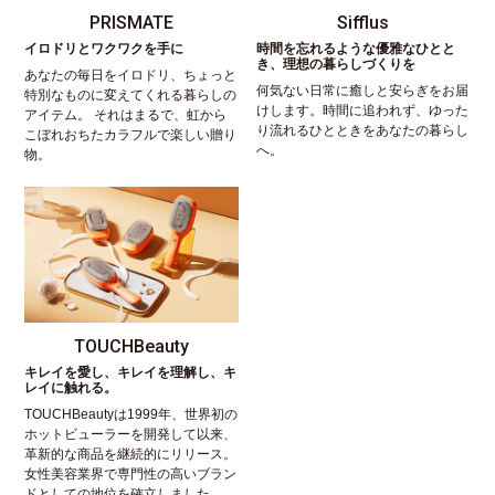
PRISMATE
Sifflus
イロドリとワクワクを手に
時間を忘れるような優雅なひとと
き、理想の暮らしづくりを
あなたの毎日をイロドリ、ちょっと
何気ない日常に癒しと安らぎをお届
特別なものに変えてくれる暮らしの
けします。時間に追われず、ゆった
アイテム。 それはまるで、虹から
り流れるひとときをあなたの暮らし
こぼれおちたカラフルで楽しい贈り
へ。
物。
TOUCHBeauty
キレイを愛し、キレイを理解し、キ
レイに触れる。
TOUCHBeautyは1999年、世界初の
ホットビューラーを開発して以来、
革新的な商品を継続的にリリース。
女性美容業界で専門性の高いブラン
ドとしての地位を確立しました。