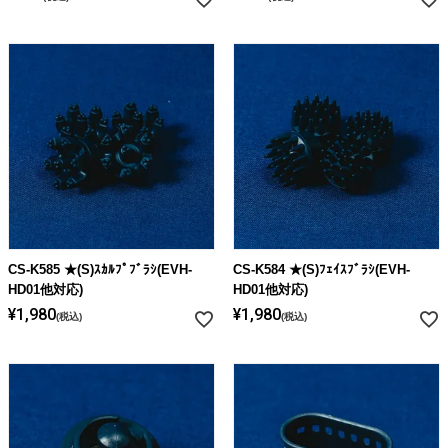
CS-K585 ★(S)ｽｶﾙﾌﾟﾌﾞﾗｼ(EVH-
CS-K584 ★(S)ﾌｪｲｽﾌﾞﾗｼ(EVH-
HD01他対応)
HD01他対応)
¥
1,980
¥
1,980
税込
税込