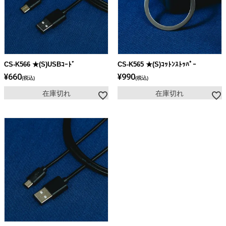
CS-K566 ★(S)USBｺｰﾄﾞ
CS-K565 ★(S)ｺｯﾄﾝｽﾄｯﾊﾟｰ
¥
660
¥
990
税込
税込
在庫切れ
在庫切れ