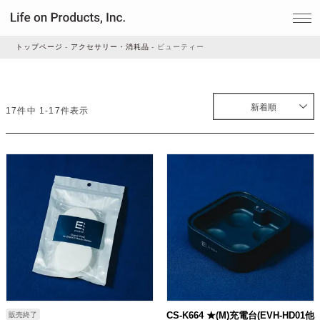
トップページ
アクセサリー・消耗品
ビューティー
家電
新着順
17
件中
1
-
17
件表示
家事・生活雑貨
ルームフレグランス
ビューティー
デジタル雑貨
CS-K664 ★(M)充電台(EVH-HD01他
販売終了