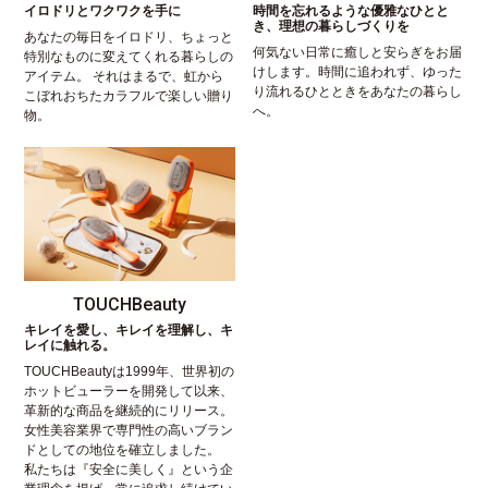
イロドリとワクワクを手に
時間を忘れるような優雅なひとと
き、理想の暮らしづくりを
あなたの毎日をイロドリ、ちょっと
何気ない日常に癒しと安らぎをお届
特別なものに変えてくれる暮らしの
けします。時間に追われず、ゆった
アイテム。 それはまるで、虹から
り流れるひとときをあなたの暮らし
こぼれおちたカラフルで楽しい贈り
へ。
物。
TOUCHBeauty
キレイを愛し、キレイを理解し、キ
レイに触れる。
TOUCHBeautyは1999年、世界初の
ホットビューラーを開発して以来、
革新的な商品を継続的にリリース。
女性美容業界で専門性の高いブラン
ドとしての地位を確立しました。
私たちは『安全に美しく』という企