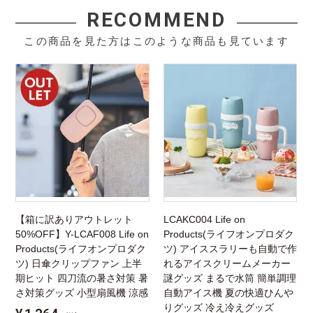
RECOMMEND
この商品を見た方はこのような商品も見ています
【箱に訳ありアウトレット
LCAKC004 Life on
50%OFF】Y-LCAF008 Life on
Products(ライフオンプロダク
Products(ライフオンプロダク
ツ) アイススラリーも自動で作
ツ) 日傘クリップファン 上半
れるアイスクリームメーカー
期ヒット 四刀流の暑さ対策 暑
謎グッズ まるで水筒 簡単調理
さ対策グッズ 小型扇風機 涼感
自動アイス機 夏の快適ひんや
りグッズ 冷え冷えグッズ