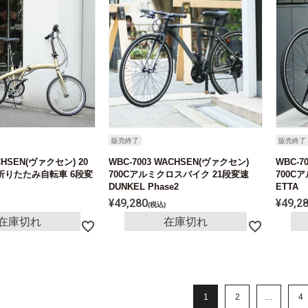
販売終了
販売終了
ACHSEN(ヴァクセン) 20
WBC-7003 WACHSEN(ヴァクセン)
WBC-7
折りたたみ自転車 6段変
700Cアルミクロスバイク 21段変速
700C
DUNKEL Phase2
ETTA
¥
49,280
¥
49,2
税込
在庫切れ
在庫切れ
1
2
…
4