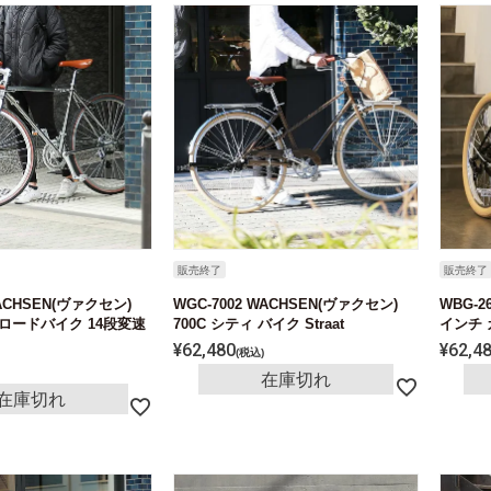
販売終了
販売終了
WACHSEN(ヴァクセン)
WGC-7002 WACHSEN(ヴァクセン)
WBG-2
リロードバイク 14段変速
700C シティ バイク Straat
インチ 
¥
62,480
¥
62,4
税込
在庫切れ
在庫切れ