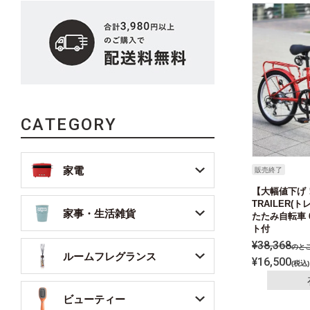
CATEGORY
家電
販売終了
【大幅値下げ！
TRAILER(
家事・生活雑貨
たたみ自転車 
ト付
¥
38,368
のと
ルームフレグランス
¥
16,500
税込
ビューティー