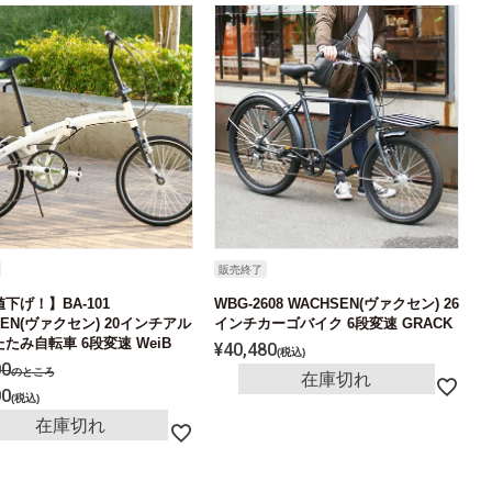
販売終了
下げ！】BA-101
WBG-2608 WACHSEN(ヴァクセン) 26
SEN(ヴァクセン) 20インチアル
インチカーゴバイク 6段変速 GRACK
たみ自転車 6段変速 WeiB
¥
40,480
税込
00
のところ
在庫切れ
00
税込
在庫切れ