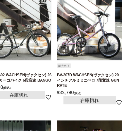
販売終了
602 WACHSEN(ヴァクセン) 26
BV-207D WACHSEN(ヴァクセン) 20
カーゴバイク 6段変速 BANGO
インチアルミミニベロ 7段変速 GUN
RATE
80
税込
¥
32,780
税込
在庫切れ
在庫切れ