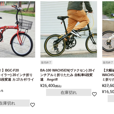
販売終了
販売終了
】BGC-F20
BA-100 WACHSEN(ヴァクセン) 20イ
【大幅値
トレイラー) 20インチ折り
ンチアルミ折りたたみ 自転車6段変
WACH
6段変速 カゴ/カギ/ライ
速 Angriff
ミ折りた
¥
26,400
¥
27,5
税込
ころ
¥
16,5
在庫切れ
在庫切れ