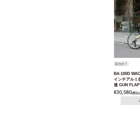
販売終了
BA-100D W
インチアルミ
速 GUN FLAP
¥
30,580
税込