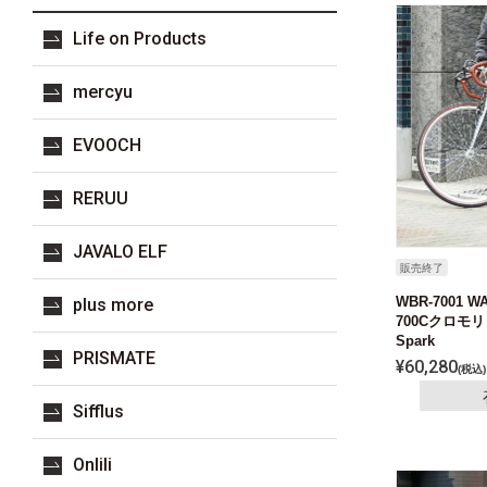
Life on Products
mercyu
EVOOCH
RERUU
JAVALO ELF
販売終了
WBR-7001 
plus more
700Cクロモ
Spark
PRISMATE
¥
60,280
税込
Sifflus
Onlili