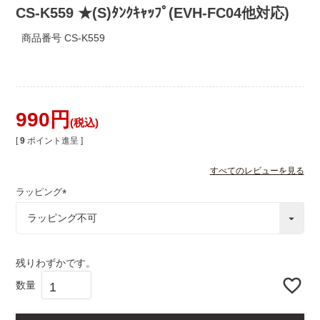
CS-K559 ★(S)ﾀﾝｸｷｬｯﾌﾟ(EVH-FC04他対応)
商品番号
CS-K559
990
税込
[
9
ポイント進呈 ]
すべてのレビューを見る
ラッピング
(
必
須
)
残りわずかです。