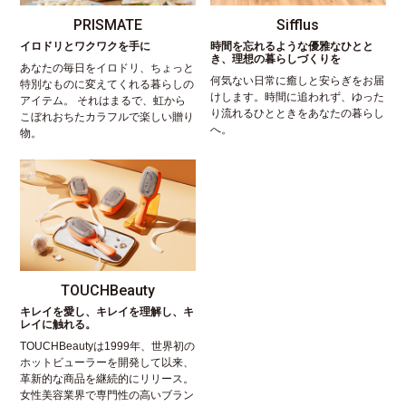
PRISMATE
Sifflus
イロドリとワクワクを手に
時間を忘れるような優雅なひとと
き、理想の暮らしづくりを
あなたの毎日をイロドリ、ちょっと
何気ない日常に癒しと安らぎをお届
特別なものに変えてくれる暮らしの
けします。時間に追われず、ゆった
アイテム。 それはまるで、虹から
り流れるひとときをあなたの暮らし
こぼれおちたカラフルで楽しい贈り
へ。
物。
TOUCHBeauty
キレイを愛し、キレイを理解し、キ
レイに触れる。
TOUCHBeautyは1999年、世界初の
ホットビューラーを開発して以来、
革新的な商品を継続的にリリース。
女性美容業界で専門性の高いブラン