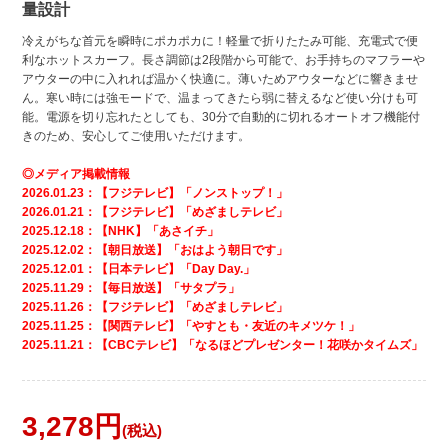
量設計
冷えがちな首元を瞬時にポカポカに！軽量で折りたたみ可能、充電式で便
利なホットスカーフ。長さ調節は2段階から可能で、お手持ちのマフラーや
アウターの中に入れれば温かく快適に。薄いためアウターなどに響きませ
ん。寒い時には強モードで、温まってきたら弱に替えるなど使い分けも可
能。電源を切り忘れたとしても、30分で自動的に切れるオートオフ機能付
きのため、安心してご使用いただけます。
◎メディア掲載情報
2026.01.23：【フジテレビ】「ノンストップ！」
2026.01.21：【フジテレビ】「めざましテレビ」
2025.12.18：【NHK】「あさイチ」
2025.12.02：【朝日放送】「おはよう朝日です」
2025.12.01：【日本テレビ】「Day Day.」
2025.11.29：【毎日放送】「サタプラ」
2025.11.26：【フジテレビ】「めざましテレビ」
2025.11.25：【関西テレビ】「やすとも・友近のキメツケ！」
2025.11.21：【CBCテレビ】「なるほどプレゼンター！花咲かタイムズ」
3,278
税込