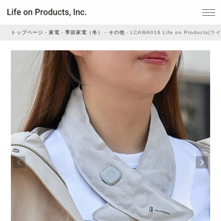
トップページ
家電
季節家電（冬）
その他
LCAWA018 Life on Prod
家電
家事・生活雑貨
ルームフレグランス
ビューティー
デジタル雑貨