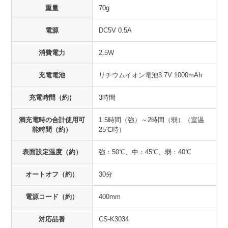
重量
70g
電源
DC5V 0.5A
消費電力
2.5W
充電電池
リチウムイオン電池3.7V 1000mAh
充電時間（約）
3時間
満充電時の合計使用可
1.5時間（強）～2時間（弱）（室温
能時間（約）
25℃時）
表面設定温度（約）
強：50℃、中：45℃、弱：40℃
オートオフ（約）
30分
電源コード（約）
400mm
対応品番
CS-K3034