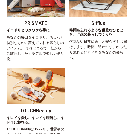
PRISMATE
Sifflus
イロドリとワクワクを手に
時間を忘れるような優雅なひとと
き、理想の暮らしづくりを
あなたの毎日をイロドリ、ちょっと
何気ない日常に癒しと安らぎをお届
特別なものに変えてくれる暮らしの
けします。時間に追われず、ゆった
アイテム。 それはまるで、虹から
り流れるひとときをあなたの暮らし
こぼれおちたカラフルで楽しい贈り
へ。
物。
TOUCHBeauty
キレイを愛し、キレイを理解し、キ
レイに触れる。
TOUCHBeautyは1999年、世界初の