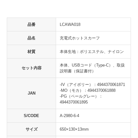
品番
LCAWA018
品名
充電式ホットスカーフ
材質
本体生地：ポリエステル、ナイロン
本体、USBコード（Type-C）、取扱
セット内容
説明書（保証書付）
-IV（アイボリー）：4944370061871
-MO（モカ）：4944370061888
JAN
-PG（ペールグレー）：
4944370061895
S/CODE
A-2980-6-4
サイズ
650×130×13mm