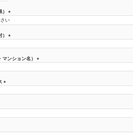
県）
(
必
須
村）
)
(
必
須
・マンション名）
)
(
必
須
ス
)
(
必
須
)