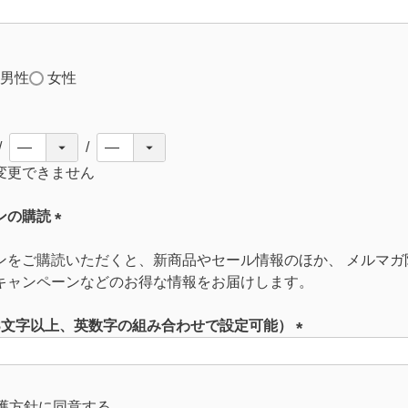
男性
女性
変更できません
ンの購読
(
ンをご購読いただくと、新商品やセール情報のほか、 メルマガ
必
キャンペーンなどのお得な情報をお届けします。
須
)
8文字以上、英数字の組み合わせで設定可能）
(
必
須
護方針
に同意する