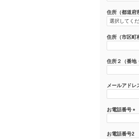
必
須
住所（都道府
)
住所（市区町
住所２（番地
メールアドレ
お電話番号
(
必
須
お電話番号2