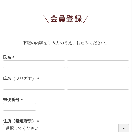
下記の内容をご入力のうえ、お進みください。
氏名
(
必
須
氏名（フリガナ）
)
(
必
須
郵便番号
)
(
必
須
住所（都道府県）
)
(