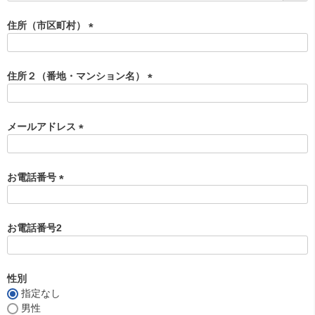
必
須
住所（市区町村）
)
(
必
須
住所２（番地・マンション名）
)
(
必
須
メールアドレス
)
(
必
須
お電話番号
)
(
必
須
お電話番号2
)
性別
指定なし
男性