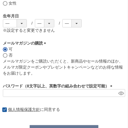
女性
生年月日
※設定すると変更できません
メールマガジンの購読
可
(
否
必
メールマガジンをご購読いただくと、新商品やセール情報のほか、
須
メルマガ限定クーポンやプレゼントキャンペーンなどのお得な情報
)
をお届けします。
パスワード（8文字以上、英数字の組み合わせで設定可能）
(
必
須
個人情報保護方針
に同意する
)