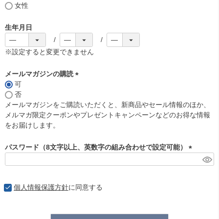
女性
生年月日
※設定すると変更できません
メールマガジンの購読
可
(
否
必
メールマガジンをご購読いただくと、新商品やセール情報のほか、
須
メルマガ限定クーポンやプレゼントキャンペーンなどのお得な情報
)
をお届けします。
パスワード（8文字以上、英数字の組み合わせで設定可能）
(
必
須
個人情報保護方針
に同意する
)