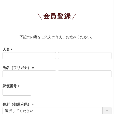
下記の内容をご入力のうえ、お進みください。
氏名
(
必
須
氏名（フリガナ）
)
(
必
須
郵便番号
)
(
必
須
住所（都道府県）
)
(