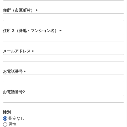
必
須
住所（市区町村）
)
(
必
須
住所２（番地・マンション名）
)
(
必
須
メールアドレス
)
(
必
須
お電話番号
)
(
必
須
お電話番号2
)
性別
指定なし
男性