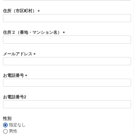
必
須
住所（市区町村）
)
(
必
須
住所２（番地・マンション名）
)
(
必
須
メールアドレス
)
(
必
須
お電話番号
)
(
必
須
お電話番号2
)
性別
指定なし
男性