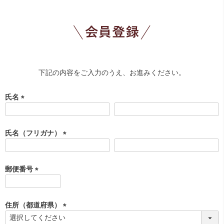
下記の内容をご入力のうえ、お進みください。
氏名
(
必
須
氏名（フリガナ）
)
(
必
須
郵便番号
)
(
必
須
住所（都道府県）
)
(