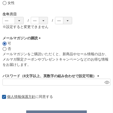
女性
生年月日
※設定すると変更できません
メールマガジンの購読
可
(
否
必
メールマガジンをご購読いただくと、新商品やセール情報のほか、
須
メルマガ限定クーポンやプレゼントキャンペーンなどのお得な情報
)
をお届けします。
パスワード（8文字以上、英数字の組み合わせで設定可能）
(
必
須
個人情報保護方針
に同意する
)