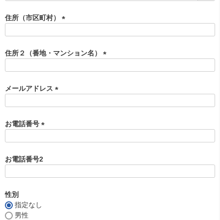
必
須
住所（市区町村）
)
(
必
須
住所２（番地・マンション名）
)
(
必
須
メールアドレス
)
(
必
須
お電話番号
)
(
必
須
お電話番号2
)
性別
指定なし
男性