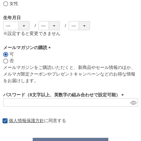
女性
生年月日
※設定すると変更できません
メールマガジンの購読
可
(
否
必
メールマガジンをご購読いただくと、新商品やセール情報のほか、
須
メルマガ限定クーポンやプレゼントキャンペーンなどのお得な情報
)
をお届けします。
パスワード（8文字以上、英数字の組み合わせで設定可能）
(
必
須
個人情報保護方針
に同意する
)