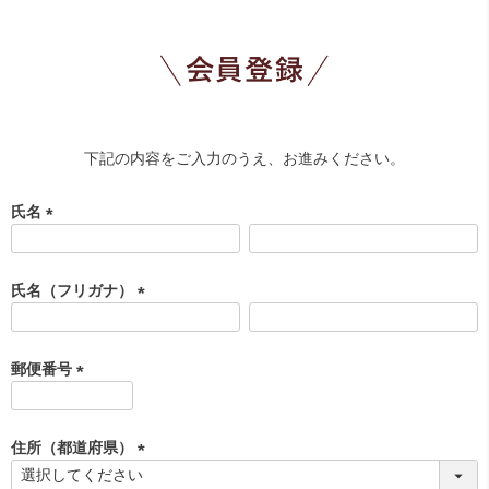
下記の内容をご入力のうえ、お進みください。
氏名
(
必
須
氏名（フリガナ）
)
(
必
須
郵便番号
)
(
必
須
住所（都道府県）
)
(