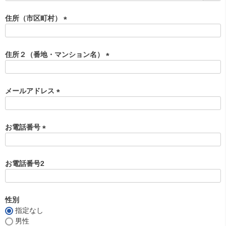
必
須
住所（市区町村）
)
(
必
須
住所２（番地・マンション名）
)
(
必
須
メールアドレス
)
(
必
須
お電話番号
)
(
必
須
お電話番号2
)
性別
指定なし
男性