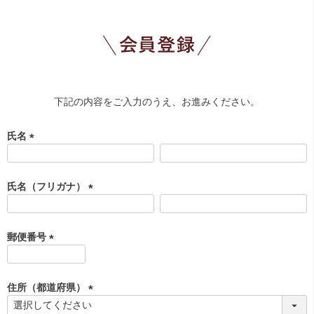
下記の内容をご入力のうえ、お進みください。
氏名
(
必
須
氏名（フリガナ）
)
(
必
須
郵便番号
)
(
必
須
住所（都道府県）
)
(