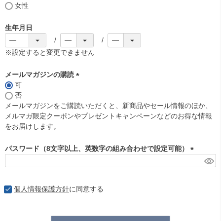
女性
生年月日
※設定すると変更できません
メールマガジンの購読
可
(
否
必
メールマガジンをご購読いただくと、新商品やセール情報のほか、
須
メルマガ限定クーポンやプレゼントキャンペーンなどのお得な情報
)
をお届けします。
パスワード（8文字以上、英数字の組み合わせで設定可能）
(
必
須
個人情報保護方針
に同意する
)