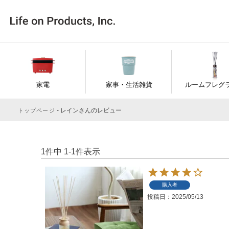
家電
家事・生活雑貨
ルームフレグ
レインさんのレビュー
トップページ
1
件中
1
-
1
件表示
購入者
投稿日
2025/05/13