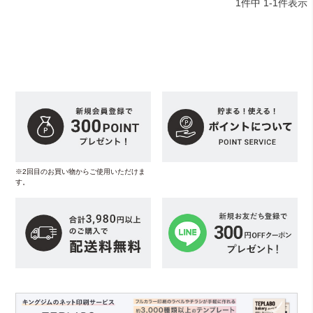
1
件中
1
-
1
件表示
※2回目のお買い物からご使用いただけま
す。