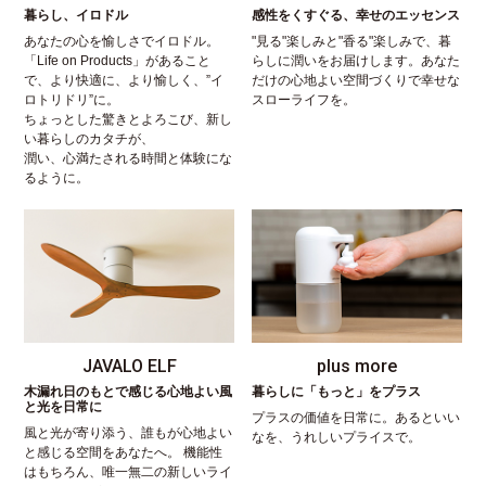
暮らし、イロドル
感性をくすぐる、幸せのエッセンス
あなたの心を愉しさでイロドル。
"見る"楽しみと"香る"楽しみで、暮
「Life on Products」があること
らしに潤いをお届けします。あなた
で、より快適に、より愉しく、”イ
だけの心地よい空間づくりで幸せな
ロトリドリ”に。
スローライフを。
ちょっとした驚きとよろこび、新し
い暮らしのカタチが、
潤い、心満たされる時間と体験にな
るように。
JAVALO ELF
plus more
木漏れ日のもとで感じる心地よい風
暮らしに「もっと」をプラス
と光を日常に
プラスの価値を日常に。あるといい
風と光が寄り添う、誰もが心地よい
なを、うれしいプライスで。
と感じる空間をあなたへ。 機能性
はもちろん、唯一無二の新しいライ