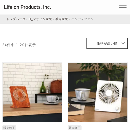
トップページ
D_デザイン家電
季節家電
ハンディファン
家電
価格が高い順
24
件中
1
-
20
件表示
家事・生活雑貨
ルームフレグランス
ビューティー
デジタル雑貨
販売終了
販売終了