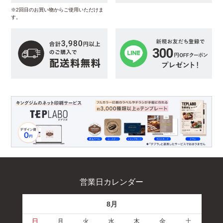
※2回目のお買い物からご使用いただけま
す。
営業日カレンダー
8月
日
月
火
水
木
金
土