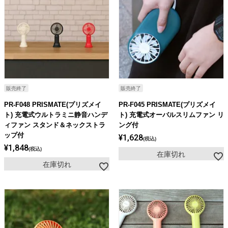
販売終了
販売終了
PR-F048 PRISMATE(プリズメイ
PR-F045 PRISMATE(プリズメイ
ト) 充電式ウルトラミニ静音ハンデ
ト) 充電式オーバルスリムファン リ
ィファン スタンド＆ネックストラ
ング付
ップ付
¥
1,628
税込
¥
1,848
税込
在庫切れ
在庫切れ