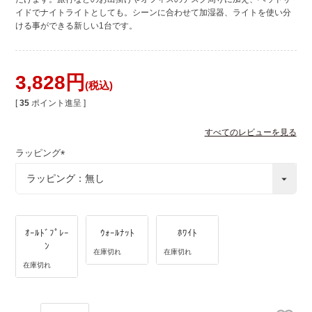
イドでナイトライトとしても。シーンに合わせて加湿器、ライトを使い分
ける事ができる新しい1台です。
3,828
税込
[
35
ポイント進呈 ]
すべてのレビューを見る
ラッピング
(
必
須
)
ｵｰﾙﾄﾞﾌﾟﾚｰ
ｳｫｰﾙﾅｯﾄ
ﾎﾜｲﾄ
ﾝ
在庫切れ
在庫切れ
在庫切れ