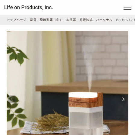
トップページ
家電
季節家電（冬）
加湿器
超音波式
パーソナル
PR-HF04
家電
家事・生活雑貨
ルームフレグランス
ビューティー
デジタル雑貨