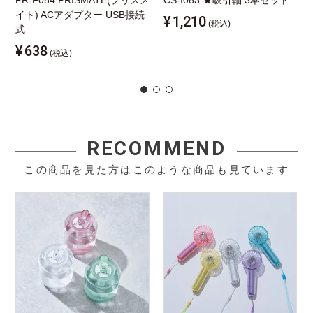
PR-F054 PRISMATE(プリズメ
CS-I083 ★吸引軸 3本セット
イト) ACアダプター USB接続
¥
1,210
(税込)
式
¥
638
(税込)
RECOMMEND
この商品を見た方はこのような商品も見ています