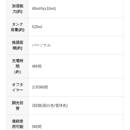
加湿能
40ml/h(±10ml)
力(約)
タンク
520ml
容量(約)
推奨面
パーソナル
積(約)
充電時
間
4時間
（約）
オフタ
1/3/5時間
イマー
調光切
2段階(昼白色/電球色)
替
連続使
用可能
5時間