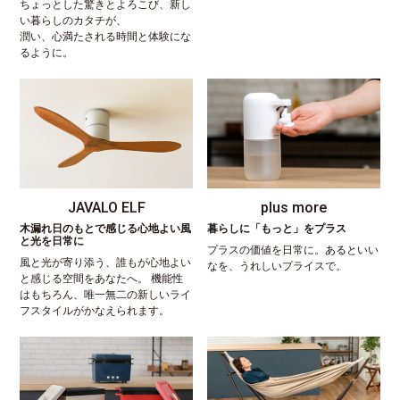
ちょっとした驚きとよろこび、新し
い暮らしのカタチが、
潤い、心満たされる時間と体験にな
るように。
JAVALO ELF
plus more
木漏れ日のもとで感じる心地よい風
暮らしに「もっと」をプラス
と光を日常に
プラスの価値を日常に。あるといい
風と光が寄り添う、誰もが心地よい
なを、うれしいプライスで。
と感じる空間をあなたへ。 機能性
はもちろん、唯一無二の新しいライ
フスタイルがかなえられます。