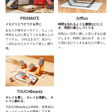
PRISMATE
Sifflus
イロドリとワクワクを手に
時間を忘れるような優雅なひとと
き、理想の暮らしづくりを
あなたの毎日をイロドリ、ちょっと
何気ない日常に癒しと安らぎをお届
特別なものに変えてくれる暮らしの
けします。時間に追われず、ゆった
アイテム。 それはまるで、虹から
り流れるひとときをあなたの暮らし
こぼれおちたカラフルで楽しい贈り
へ。
物。
TOUCHBeauty
キレイを愛し、キレイを理解し、キ
レイに触れる。
TOUCHBeautyは1999年、世界初の
ホットビューラーを開発して以来、