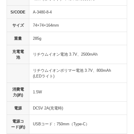
S/CODE
A-3480-8-4
サイズ
74×74×164mm
重量
285g
充電電
リチウムイオン電池 3.7V、2500mAh
池
リチウムイオンポリマー電池 3.7V、800mAh
(LEDライト)
消費電
1.5W
力(約)
電源
DC5V 2A(充電時)
電源コ
USBコード：750mm（Type-C）
ード(約)