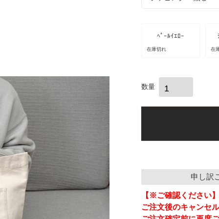
必
須
)
ﾍﾟｰﾙｲｴﾛｰ
在庫切れ
在
申し訳
【※ご確認ください
ご注文後のキャンセ
ご注文確定前に再度