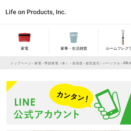
家電
家事・生活雑貨
ルームフレグ
PR-
トップページ
家電
季節家電（冬）
加湿器
超音波式
パーソナル