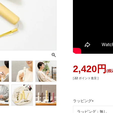
2,420
税
[
22
ポイント進呈 ]
ラッピング
(