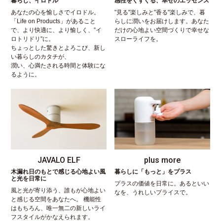
暮らし、イロドル
感性をくすぐる、幸せのエッセンス
あなたの心を愉しさでイロドル。
"見る"楽しみと"香る"楽しみで、暮
「Life on Products」があること
らしに潤いをお届けします。あなた
で、より快適に、より愉しく、”イ
だけの心地よい空間づくりで幸せな
ロトリドリ”に。
スローライフを。
ちょっとした驚きとよろこび、新し
い暮らしのカタチが、
潤い、心満たされる時間と体験にな
るように。
JAVALO ELF
plus more
木漏れ日のもとで感じる心地よい風
暮らしに「もっと」をプラス
と光を日常に
プラスの価値を日常に。あるといい
風と光が寄り添う、誰もが心地よい
なを、うれしいプライスで。
と感じる空間をあなたへ。 機能性
はもちろん、唯一無二の新しいライ
フスタイルがかなえられます。