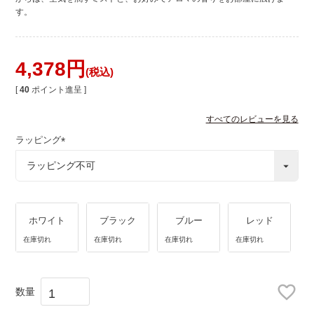
す。
4,378
税込
[
40
ポイント進呈 ]
すべてのレビューを見る
ラッピング
(
必
須
)
ホワイト
ブラック
ブルー
レッド
在庫切れ
在庫切れ
在庫切れ
在庫切れ
在