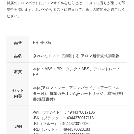
付属のアロマパッドにアロマオイルをたらせば、ミストに香りが乗って部
屋中を漂います。おだやかなミストに包まれて、癒しの時間をお過ごしく
ださい。
品番
PR-HF005
品名
きれいなミストで加湿する アロマ超音波式加湿器
本体：ABS・PP、タンク：ABS、アロマトレー：
材質
PP
本体(アロマトレー、アロマパッド、エアーフィル
セット
ター付)、抗菌カチオンAg+カートリッジ、取扱説明
内容
書(保証書付)
-WH（ホワイト）：4944370017106
-BK（ブラック）：4944370017113
-BL（ブルー）：4944370017120
JAN
-RD（レッド）：4944370023183