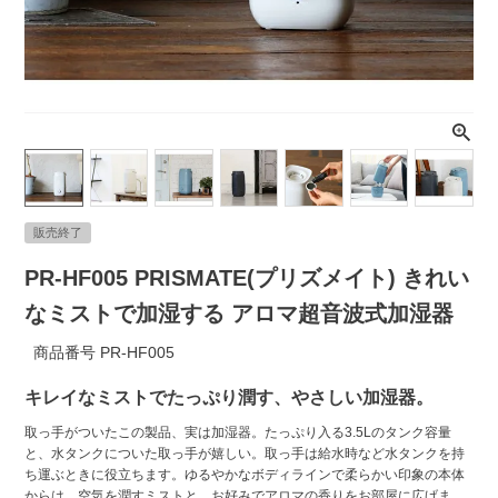
ライト・シーリングファン
アクセサリー・消耗品
アウトレット
販売終了
PR-HF005 PRISMATE(プリズメイト) きれい
なミストで加湿する アロマ超音波式加湿器
商品番号
PR-HF005
キレイなミストでたっぷり潤す、やさしい加湿器。
取っ手がついたこの製品、実は加湿器。たっぷり入る3.5Lのタンク容量
と、水タンクについた取っ手が嬉しい。取っ手は給水時など水タンクを持
ち運ぶときに役立ちます。ゆるやかなボディラインで柔らかい印象の本体
からは、空気を潤すミストと、お好みでアロマの香りをお部屋に広げま