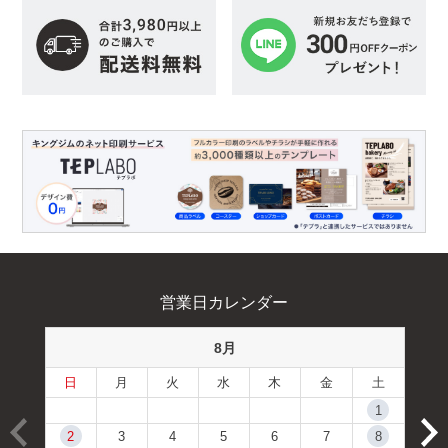
営業日カレンダー
8月
日
月
火
水
木
金
土
1
2
3
4
5
6
7
8