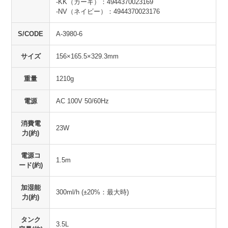
-KK（カーキ）：4944370023169
-NV（ネイビー）：4944370023176
S/CODE
A-3980-6
サイズ
156×165.5×329.3mm
重量
1210g
電源
AC 100V 50/60Hz
消費電
23W
力(約)
電源コ
1.5m
ード(約)
加湿能
300ml/h (±20%：最大時)
力(約)
タンク
3.5L