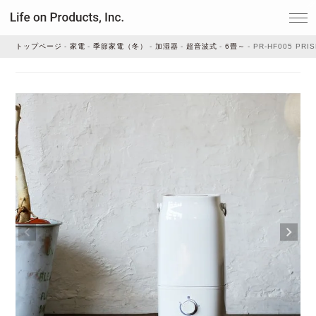
トップページ
家電
季節家電（冬）
加湿器
超音波式
6畳～
PR-HF005 P
家電
家事・生活雑貨
ルームフレグランス
ビューティー
デジタル雑貨