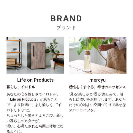
BRAND
ブランド
Life on Products
mercyu
暮らし、イロドル
感性をくすぐる、幸せのエッセンス
あなたの心を愉しさでイロドル。
"見る"楽しみと"香る"楽しみで、暮
「Life on Products」があること
らしに潤いをお届けします。あなた
で、より快適に、より愉しく、”イ
だけの心地よい空間づくりで幸せな
ロトリドリ”に。
スローライフを。
ちょっとした驚きとよろこび、新し
い暮らしのカタチが、
潤い、心満たされる時間と体験にな
るように。