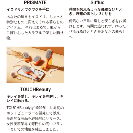
PRISMATE
Sifflus
イロドリとワクワクを手に
時間を忘れるような優雅なひとと
き、理想の暮らしづくりを
あなたの毎日をイロドリ、ちょっと
何気ない日常に癒しと安らぎをお届
特別なものに変えてくれる暮らしの
けします。時間に追われず、ゆった
アイテム。 それはまるで、虹から
り流れるひとときをあなたの暮らし
こぼれおちたカラフルで楽しい贈り
へ。
物。
TOUCHBeauty
キレイを愛し、キレイを理解し、キ
レイに触れる。
TOUCHBeautyは1999年、世界初の
ホットビューラーを開発して以来、
革新的な商品を継続的にリリース。
女性美容業界で専門性の高いブラン
ドとしての地位を確立しました。