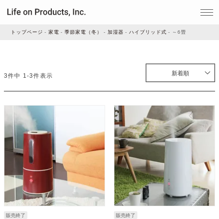
トップページ
家電
季節家電（冬）
加湿器
ハイブリッド式
～6畳
家電
新着順
3
件中
1
-
3
件表示
家事・生活雑貨
ルームフレグランス
ビューティー
デジタル雑貨
販売終了
販売終了