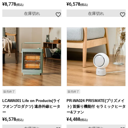
¥
8,778
¥
6,578
税込
税込
在庫切れ
在庫切れ
販売終了
販売終了
LCAWA001 Life on Products(ライ
PR-WA024 PRISMATE(プリズメイ
フオンプロダクツ) 遠赤外線ヒータ
ト) 首振り機能付 セラミックヒータ
ー
ー&ファン
¥
6,578
¥
4,488
税込
税込