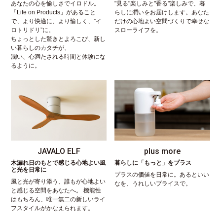
あなたの心を愉しさでイロドル。
"見る"楽しみと"香る"楽しみで、暮
「Life on Products」があること
らしに潤いをお届けします。あなた
で、より快適に、より愉しく、”イ
だけの心地よい空間づくりで幸せな
ロトリドリ”に。
スローライフを。
ちょっとした驚きとよろこび、新し
い暮らしのカタチが、
潤い、心満たされる時間と体験にな
るように。
JAVALO ELF
plus more
木漏れ日のもとで感じる心地よい風
暮らしに「もっと」をプラス
と光を日常に
プラスの価値を日常に。あるといい
風と光が寄り添う、誰もが心地よい
なを、うれしいプライスで。
と感じる空間をあなたへ。 機能性
はもちろん、唯一無二の新しいライ
フスタイルがかなえられます。