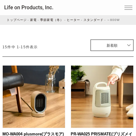
トップページ
家電
季節家電（冬）
ヒーター
スタンダード
～800W
家電
新着順
15
件中
1
-
15
件表示
家事・生活雑貨
ルームフレグランス
ビューティー
デジタル雑貨
MO-WA004 plusmore(プラスモア)
PR-WA025 PRISMATE(プリズメイ