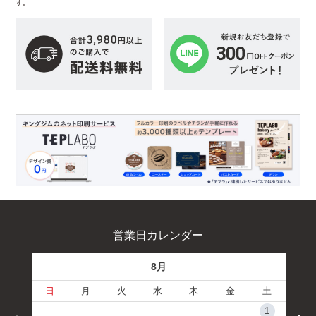
す。
営業日カレンダー
8月
日
月
火
水
木
金
土
1