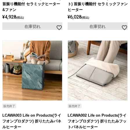
ライト・シーリングファン
首振り機能付 セラミックヒーター
ト) 首振り機能付 セラミックファン
&ファン
ヒーター
¥
4,928
¥
6,028
税込
税込
アクセサリー・消耗品
在庫切れ
在庫切れ
アウトレット
販売終了
販売終了
LCAWA003 Life on Products(ライ
LCAWA002 Life on Products(ライ
フオンプロダクツ) 折りたたみパネ
フオンプロダクツ) 折りたたみフッ
ルヒーター
トパネルヒーター