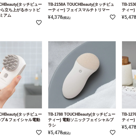
OUCHBeauty(タッチビュー
TB-2158A TOUCHBeauty(タッチビュ
TB-15
から立ち上がるホットビ
ーティー) フェイスマルチトリマー
ティー)
レミアム
¥
4,378
¥
5,47
税込
OUCHBeauty(タッチビュー
TB-1788 TOUCHBeauty(タッチビュー
TB-12
ルプ＆フェイシャル電動
ティー) 電動ソニックフェイシャルブ
ティー)
ラシ
¥
5,47
¥
5,478
税込