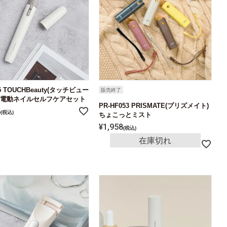
35 TOUCHBeauty(タッチビュー
販売終了
) 電動ネイルセルフケアセット
PR-HF053 PRISMATE(プリズメイト)
8
税込
ちょこっとミスト
¥
1,958
税込
在庫切れ