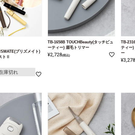
TB-1658B TOUCHBeauty(タッチビュ
TB-23
ーティー) 眉毛トリマー
ティー)
PRISMATE(プリズメイト)
ー
¥
2,728
税込
ストⅡ
¥
3,27
在庫切れ