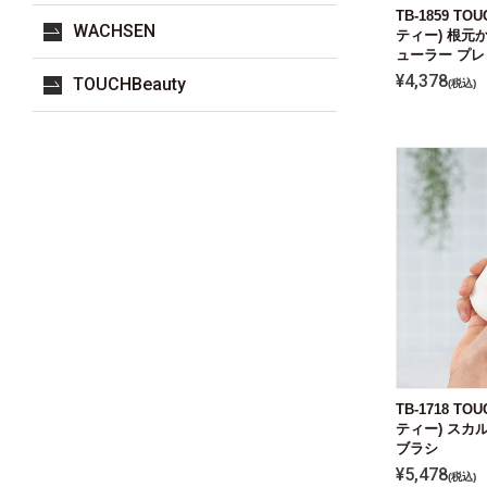
TB-1859 T
WACHSEN
ティー) 根元
ューラー プ
¥
4,378
TOUCHBeauty
税込
TB-1718 T
ティー) スカ
ブラシ
¥
5,478
税込