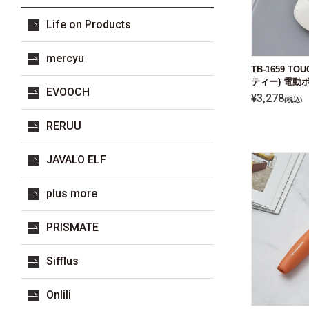
Life on Products
mercyu
TB-1659 T
ティー) 電動
EVOOCH
¥
3,278
税込
RERUU
JAVALO ELF
plus more
PRISMATE
Sifflus
Onlili