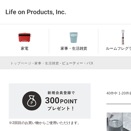
家電
家事・生活雑貨
ルームフレグ
ビューティー・バス
トップページ
家事・生活雑貨
40
件中
1
-
20
件
※2回目のお買い物からご使用いただけます。