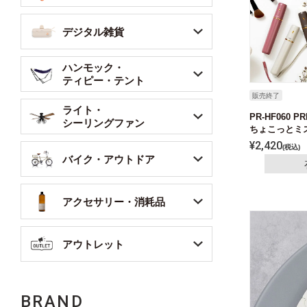
デジタル雑貨
ハンモック・
ティピー・テント
販売終了
ライト・
PR-HF060 
シーリングファン
ちょこっとミ
¥
2,420
税込
バイク・アウトドア
アクセサリー・消耗品
アウトレット
BRAND