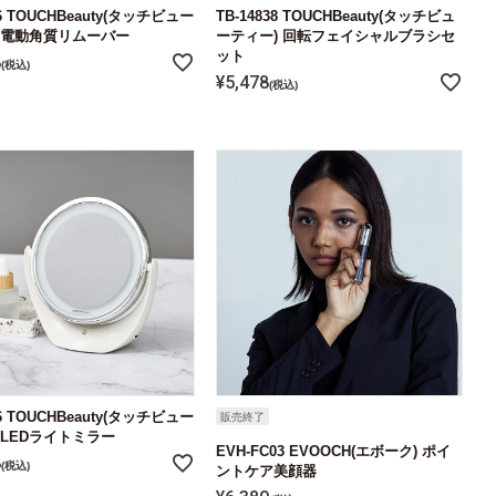
36 TOUCHBeauty(タッチビュー
TB-14838 TOUCHBeauty(タッチビュ
 電動角質リムーバー
ーティー) 回転フェイシャルブラシセ
ット
8
税込
¥
5,478
税込
76 TOUCHBeauty(タッチビュー
販売終了
 LEDライトミラー
EVH-FC03 EVOOCH(エボーク) ポイ
8
税込
ントケア美顔器