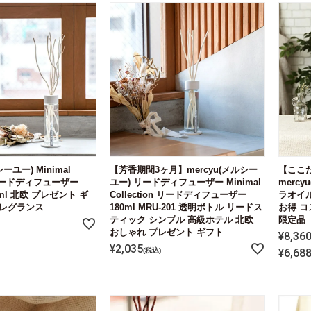
シーユー) Minimal
【芳香期間3ヶ月】mercyu(メルシー
【ここだ
on リードディフューザー
ユー) リードディフューザー Minimal
merc
00ml 北欧 プレゼント ギ
Collection リードディフューザー
ラオイル 
フレグランス
180ml MRU-201 透明ボトル リードス
お得 コ
ティック シンプル 高級ホテル 北欧
限定品
おしゃれ プレゼント ギフト
¥
8,36
¥
2,035
税込
¥
6,68