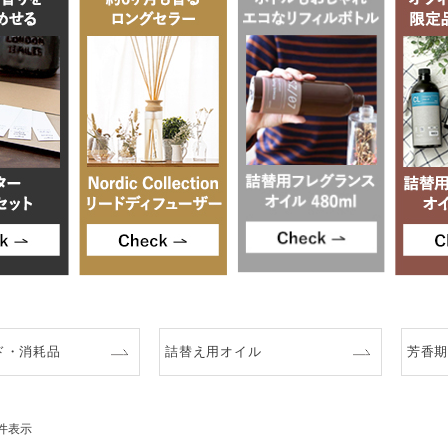
ド・消耗品
詰替え用オイル
芳香期
件表示