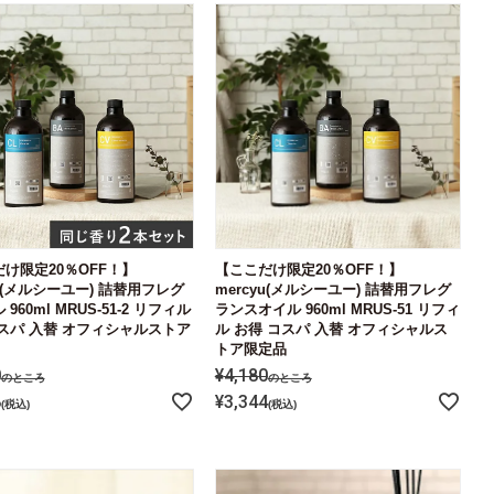
け限定20％OFF！】
【ここだけ限定20％OFF！】
yu(メルシーユー) 詰替用フレグ
mercyu(メルシーユー) 詰替用フレグ
960ml MRUS-51-2 リフィル
ランスオイル 960ml MRUS-51 リフィ
スパ 入替 オフィシャルストア
ル お得 コスパ 入替 オフィシャルス
トア限定品
0
¥
4,180
のところ
のところ
8
¥
3,344
税込
税込