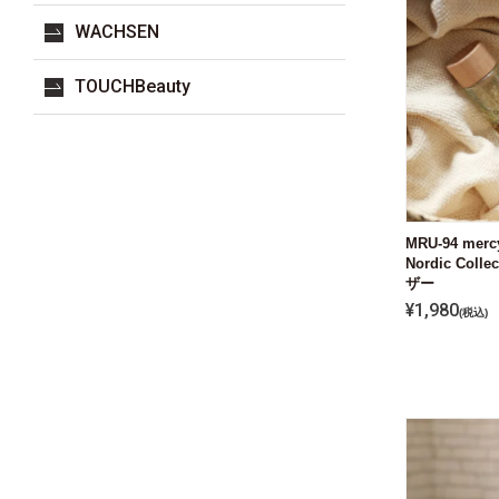
WACHSEN
TOUCHBeauty
MRU-94 me
Nordic Col
ザー
¥
1,980
税込