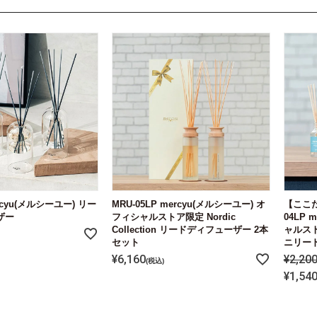
ercyu(メルシーユー) リー
MRU-05LP mercyu(メルシーユー) オ
【ここだ
ザー
フィシャルストア限定 Nordic
04LP 
Collection リードディフューザー 2本
ャルストア
セット
ニリー
¥
6,160
¥
2,20
税込
¥
1,54