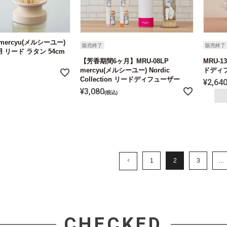
 mercyu(メルシーユー)
販売終了
販売終了
用 リード ラタン 54cm
【芳香期間6ヶ月】MRU-08LP
MRU-1
mercyu(メルシーユー) Nordic
ドディ
Collection リードディフューザー
¥
2,64
¥
3,080
税込
1
2
3
…
CHECKED