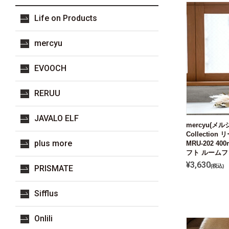
Life on Products
mercyu
EVOOCH
RERUU
JAVALO ELF
mercyu(メル
Collecti
plus more
MRU-202 4
フト ルーム
¥
3,630
税込
PRISMATE
Sifflus
Onlili