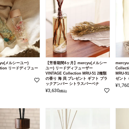
rcyu(メルシーユー)
【芳香期間4ヶ月】mercyu(メルシー
mercy
lection リードディフュー
ユー) リードディフューザー
Colle
VINTAGE Collection MRU-51 2種類
MRU-
の香り 海 貝 プレゼント ギフト ブラ
ゼント 
ックアンバー シトラスバーベナ
¥
1,76
¥
3,630
税込