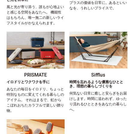
プラスの価値を日常に。あるといい
風と光が寄り添う、誰もが心地よい
なを、うれしいプライスで。
と感じる空間をあなたへ。 機能性
はもちろん、唯一無二の新しいライ
フスタイルがかなえられます。
PRISMATE
Sifflus
イロドリとワクワクを手に
時間を忘れるような優雅なひとと
き、理想の暮らしづくりを
あなたの毎日をイロドリ、ちょっと
何気ない日常に癒しと安らぎをお届
特別なものに変えてくれる暮らしの
けします。時間に追われず、ゆった
アイテム。 それはまるで、虹から
り流れるひとときをあなたの暮らし
こぼれおちたカラフルで楽しい贈り
へ。
物。