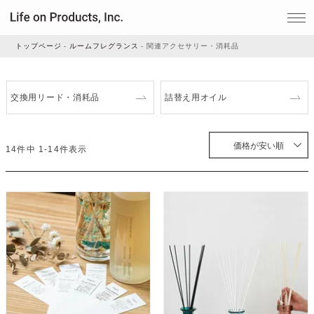
トップページ
ルームフレグランス
関連アクセサリー・消耗品
家電
交換用リード・消耗品
詰替え用オイル
家事・生活雑貨
価格が安い順
14
件中
1
-
14
件表示
ルームフレグランス
ビューティー
デジタル雑貨