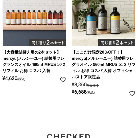
【大容量詰替え用の2本セット】
【ここだけ限定20％OFF！】
mercyu(メルシーユー) 詰替用フレ
mercyu(メルシーユー) 詰替用フレ
グランスオイル 480ml MRUS-50-2
グラオイル 960ml MRUS-51-2 リフ
リフィル お得 コスパ 入替
ィル お得 コスパ 入替 オフィシャ
ルストア限定品
¥
4,620
税込
¥
8,360
のところ
¥
6,688
税込
CHECKED