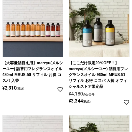
【大容量詰替え用】mercyu(メルシ
【ここだけ限定20％OFF！】
ーユー) 詰替用フレグランスオイル
mercyu(メルシーユー) 詰替用フレ
480ml MRUS-50 リフィル お得 コ
グランスオイル 960ml MRUS-51
スパ 入替
リフィル お得 コスパ 入替 オフィ
シャルストア限定品
¥
2,310
税込
¥
4,180
のところ
¥
3,344
税込