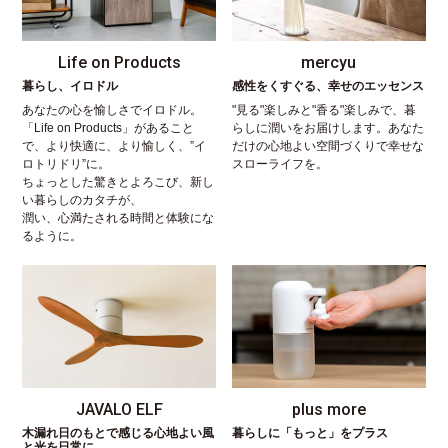
Life on Products
mercyu
暮らし、イロドル
感性をくすぐる、幸せのエッセンス
あなたの心を愉しさでイロドル。
"見る"楽しみと"香る"楽しみで、暮
「Life on Products」があること
らしに潤いをお届けします。あなた
で、より快適に、より愉しく、”イ
だけの心地よい空間づくりで幸せな
ロトリドリ”に。
スローライフを。
ちょっとした驚きとよろこび、新し
い暮らしのカタチが、
潤い、心満たされる時間と体験にな
るように。
JAVALO ELF
plus more
木漏れ日のもとで感じる心地よい風
暮らしに「もっと」をプラス
と光を日常に