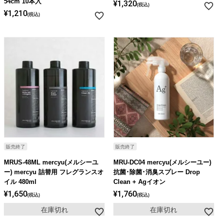
54cm 10本入
¥
1,320
税込
¥
1,210
税込
販売終了
販売終了
MRUS-48ML mercyu(メルシーユ
MRU-DC04 mercyu(メルシーユー)
ー) mercyu 詰替用 フレグランスオ
抗菌･除菌･消臭スプレー Drop
イル 480ml
Clean + Agイオン
¥
1,650
¥
1,760
税込
税込
在庫切れ
在庫切れ