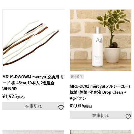
MRUS-RWOWM mercyu 交換用 リ
販売終了
ード 柳 45cm 10本入 2色混合
MRU-DC01 mercyu(メルシーユー)
WH&BR
抗菌･除菌･消臭液 Drop Clean +
¥
1,925
税込
Agイオン
¥
2,035
在庫切れ
税込
在庫切れ