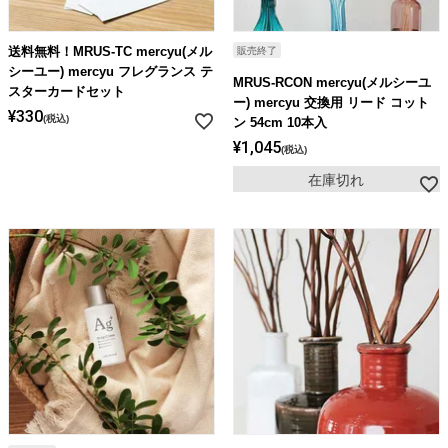
ライト・シーリングファン
送料無料！MRUS-TC mercyu(メル
販売終了
シーユー) mercyu フレグランス テ
アクセサリー・消耗品
MRUS-RCON mercyu(メルシーユ
スターカードセット
ー) mercyu 交換用 リード コット
¥
330
税込
ン 54cm 10本入
アウトレット
¥
1,045
税込
在庫切れ