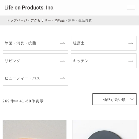
トップページ
アクセサリー・消耗品
家事・生活雑貨
家電
除菌・消臭・抗菌
珪藻土
家事・生活雑貨
リビング
キッチン
ビューティー・バス
ルームフレグランス
価格が高い順
ビューティー
269
件中
41
-
60
件表示
デジタル雑貨