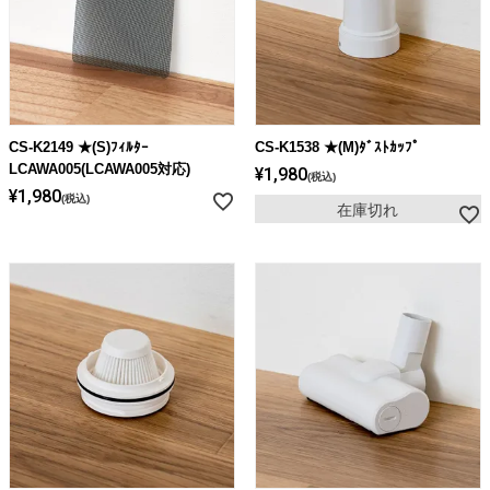
CS-K2149 ★(S)ﾌｨﾙﾀｰ
CS-K1538 ★(M)ﾀﾞｽﾄｶｯﾌﾟ
LCAWA005(LCAWA005対応)
¥
1,980
税込
¥
1,980
税込
在庫切れ