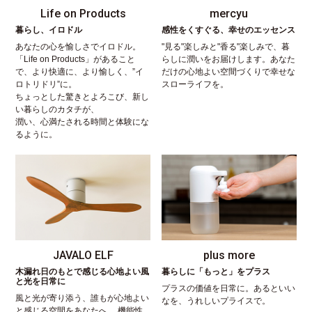
Life on Products
mercyu
暮らし、イロドル
感性をくすぐる、幸せのエッセンス
あなたの心を愉しさでイロドル。
"見る"楽しみと"香る"楽しみで、暮
「Life on Products」があること
らしに潤いをお届けします。あなた
で、より快適に、より愉しく、”イ
だけの心地よい空間づくりで幸せな
ロトリドリ”に。
スローライフを。
ちょっとした驚きとよろこび、新し
い暮らしのカタチが、
潤い、心満たされる時間と体験にな
るように。
JAVALO ELF
plus more
木漏れ日のもとで感じる心地よい風
暮らしに「もっと」をプラス
と光を日常に
プラスの価値を日常に。あるといい
風と光が寄り添う、誰もが心地よい
なを、うれしいプライスで。
と感じる空間をあなたへ。 機能性