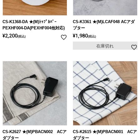
CS-K1368-DA ★(M)ﾄｯﾌﾟｶﾊﾞｰ
CS-K3361 ★(M)LCAF048 ACアダ
PEXHF004-DA(PEXHF004他対応)
プター
¥
2,200
¥
1,980
税込
税込
在庫切れ
CS-K2627 ★(M)PBACN002 ACア
CS-K2615 ★(M)PBACN001 ACア
ダプター
ダプター