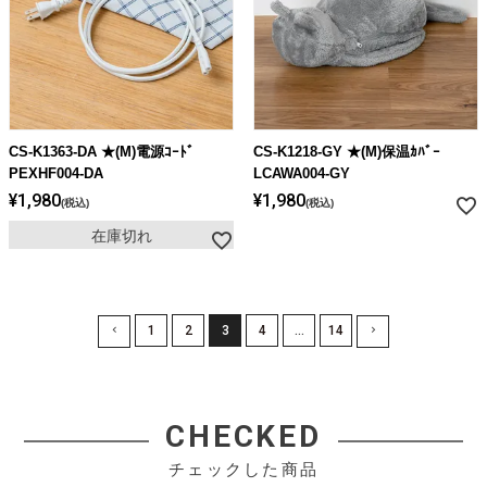
CS-K1363-DA ★(M)電源ｺｰﾄﾞ
CS-K1218-GY ★(M)保温ｶﾊﾞｰ
PEXHF004-DA
LCAWA004-GY
¥
1,980
¥
1,980
税込
税込
在庫切れ
1
2
3
4
…
14
CHECKED
チェックした商品