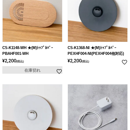
ライト・シーリングファン
アクセサリー・消耗品
アウトレット
CS-K1148-WH ★(M)ﾄｯﾌﾟｶﾊﾞｰ
CS-K1368-NI ★(M)ﾄｯﾌﾟｶﾊﾞｰ
PBAHF001-WH
PEXHF004-NI(PEXHF004他対応)
¥
2,200
¥
2,200
税込
税込
在庫切れ