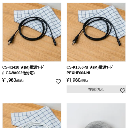
CS-K1418 ★(M)電源ｺｰﾄﾞ
CS-K1363-NI ★(M)電源ｺｰﾄﾞ
(LCAWA002他対応)
PEXHF004-NI
¥
1,980
¥
1,980
税込
税込
在庫切れ