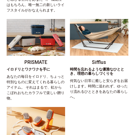
はもちろん、唯一無二の新しいライ
フスタイルがかなえられます。
PRISMATE
Sifflus
イロドリとワクワクを手に
時間を忘れるような優雅なひとと
き、理想の暮らしづくりを
あなたの毎日をイロドリ、ちょっと
何気ない日常に癒しと安らぎをお届
特別なものに変えてくれる暮らしの
けします。時間に追われず、ゆった
アイテム。 それはまるで、虹から
り流れるひとときをあなたの暮らし
こぼれおちたカラフルで楽しい贈り
へ。
物。