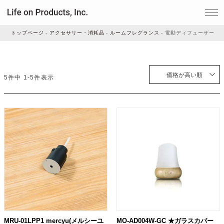
トップページ
アクセサリー・消耗品
ルームフレグランス
電動ディフューザー
家電
価格が高い順
5
件中
1
-
5
件表示
家事・生活雑貨
ルームフレグランス
ビューティー
デジタル雑貨
MRU-01LPP1 mercyu(メルシーユ
MO-AD004W-GC ★ガラスカバー