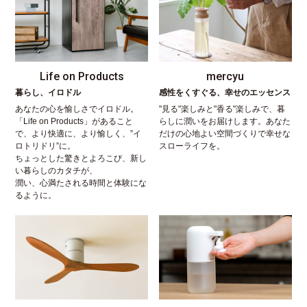
Life on Products
mercyu
暮らし、イロドル
感性をくすぐる、幸せのエッセンス
あなたの心を愉しさでイロドル。
"見る"楽しみと"香る"楽しみで、暮
「Life on Products」があること
らしに潤いをお届けします。あなた
で、より快適に、より愉しく、”イ
だけの心地よい空間づくりで幸せな
ロトリドリ”に。
スローライフを。
ちょっとした驚きとよろこび、新し
い暮らしのカタチが、
潤い、心満たされる時間と体験にな
るように。