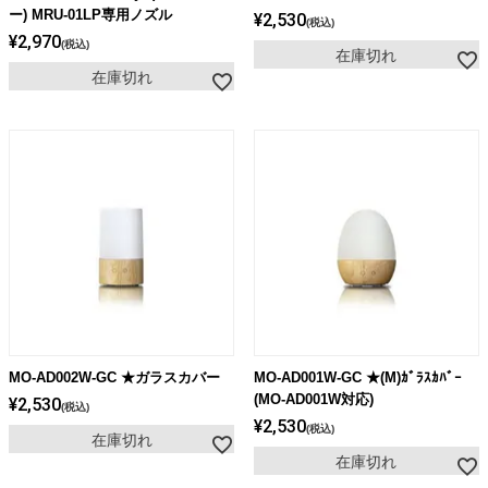
ライト・シーリングファン
ー) MRU-01LP専用ノズル
¥
2,530
税込
¥
2,970
税込
在庫切れ
在庫切れ
アクセサリー・消耗品
アウトレット
MO-AD002W-GC ★ガラスカバー
MO-AD001W-GC ★(M)ｶﾞﾗｽｶﾊﾞｰ
(MO-AD001W対応)
¥
2,530
税込
¥
2,530
税込
在庫切れ
在庫切れ