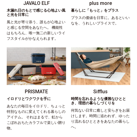
JAVALO ELF
plus more
木漏れ日のもとで感じる心地よい風
暮らしに「もっと」をプラス
と光を日常に
プラスの価値を日常に。あるといい
風と光が寄り添う、誰もが心地よい
なを、うれしいプライスで。
と感じる空間をあなたへ。 機能性
はもちろん、唯一無二の新しいライ
フスタイルがかなえられます。
PRISMATE
Sifflus
イロドリとワクワクを手に
時間を忘れるような優雅なひとと
き、理想の暮らしづくりを
あなたの毎日をイロドリ、ちょっと
何気ない日常に癒しと安らぎをお届
特別なものに変えてくれる暮らしの
けします。時間に追われず、ゆった
アイテム。 それはまるで、虹から
り流れるひとときをあなたの暮らし
こぼれおちたカラフルで楽しい贈り
へ。
物。