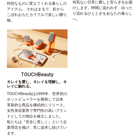
何気ない日常に癒しと安らぎをお届
特別なものに変えてくれる暮らしの
けします。時間に追われず、ゆった
アイテム。 それはまるで、虹から
り流れるひとときをあなたの暮らし
こぼれおちたカラフルで楽しい贈り
へ。
物。
TOUCHBeauty
キレイを愛し、キレイを理解し、キ
レイに触れる。
TOUCHBeautyは1999年、世界初の
ホットビューラーを開発して以来、
革新的な商品を継続的にリリース。
女性美容業界で専門性の高いブラン
ドとしての地位を確立しました。
私たちは『安全に美しく』という企
業理念を掲げ、常に追求し続けてい
ます。