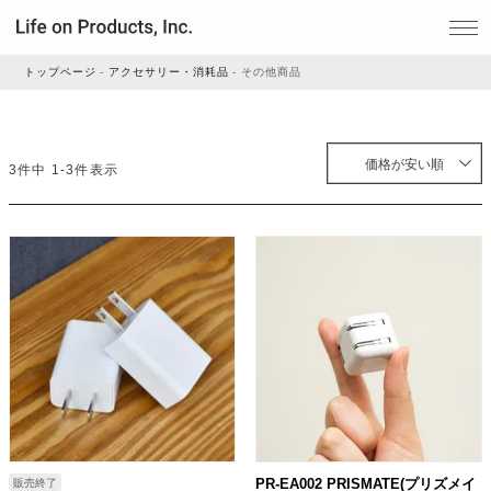
トップページ
アクセサリー・消耗品
その他商品
家電
価格が安い順
3
件中
1
-
3
件表示
家事・生活雑貨
ルームフレグランス
ビューティー
デジタル雑貨
PR-EA002 PRISMATE(プリズメイ
販売終了